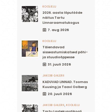
KOOLIELU
2026. aasta lõputööde
näitus Tartu
Linnaraamatukogus
7. aug 2026
KOOLIELU
Täiendavad
sisseastumiskatsed põhi-
ja stuudioõppesse
31. juuli 2026
JAKOBI GALERII
KADUVAD LINNAD. Toomas
Kuusing ja Taavi Oolberg
20. juuli 2026
JAKOBI GALERII
,
KOOLIELU
Tartu Lastekunstikooli