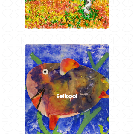
9-10 aastastele
Eelkoolis saab laps
ettevalmistuse astumaks Tartu
Lastekunstikooli põhiõppesse.
Eelkool
Õpitakse maalimist,
kompositsiooni ning
vormiõpetust.
Loe edasi