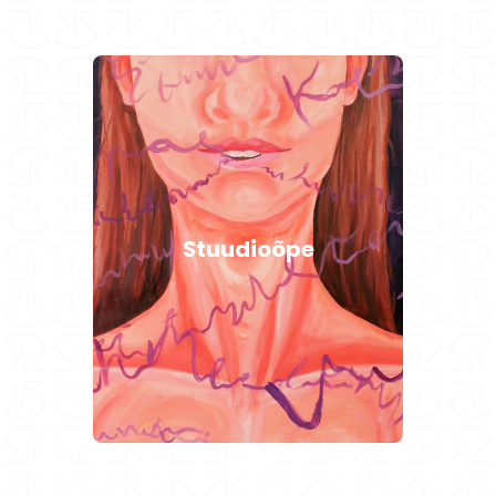
11-16 aastastele
Stuudioõppes on ained
omavahel lõimitud ning õpilane
Stuudioõpe
saab üldise ülevaate kunsti
võimalustest ning suundadest.
Loe edasi