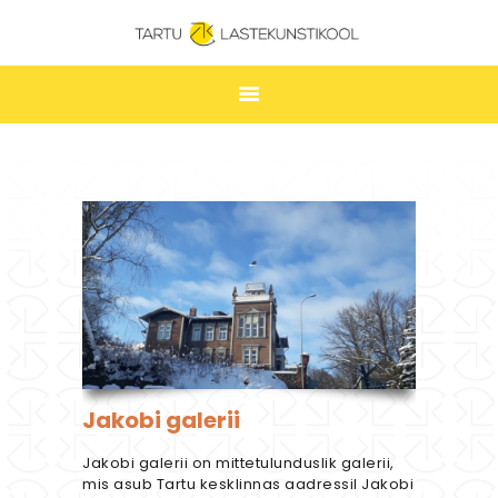
TARTU LASTEKUNSTIKOOL
ESILEHT
UUDISED
ÕPPIMINE
TUNNIPLAAN
LASTEKUNSTIKOOL
JAKOBI GALERII
KONTAKT
Jakobi galerii
STUUDIUM
Jakobi galerii on mittetulunduslik galerii,
mis asub Tartu kesklinnas aadressil Jakobi