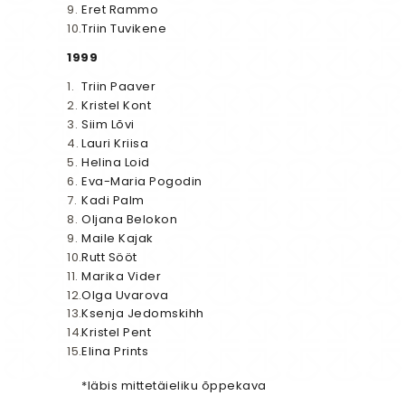
Eret Rammo
Triin Tuvikene
1999
Triin Paaver
Kristel Kont
Siim Lõvi
Lauri Kriisa
Helina Loid
Eva-Maria Pogodin
Kadi Palm
Oljana Belokon
Maile Kajak
Rutt Sööt
Marika Vider
Olga Uvarova
Ksenja Jedomskihh
Kristel Pent
Elina Prints
*läbis mittetäieliku õppekava