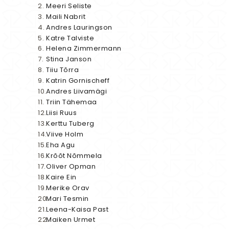
Meeri Seliste
Maili Nabrit
Andres Lauringson
Katre Talviste
Helena Zimmermann
Stina Janson
Tiiu Tõrra
Katrin Gornischeff
Andres Liivamägi
Triin Tähemaa
Liisi Ruus
Kerttu Tuberg
Viive Holm
Eha Agu
Krõõt Nõmmela
Oliver Opman
Kaire Ein
Merike Orav
Mari Tesmin
Leena-Kaisa Past
Maiken Urmet