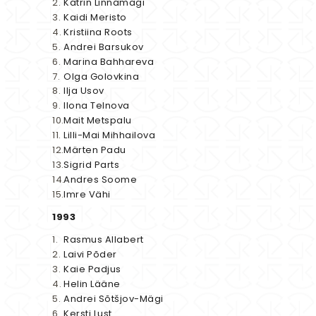
Katrin Linnamägi
Kaidi Meristo
Kristiina Roots
Andrei Barsukov
Marina Bahhareva
Olga Golovkina
Ilja Usov
Ilona Telnova
Mait Metspalu
Lilli-Mai Mihhailova
Märten Padu
Sigrid Parts
Andres Soome
Imre Vähi
1993
Rasmus Allabert
Laivi Põder
Kaie Padjus
Helin Lääne
Andrei Sõtšjov-Mägi
Kersti Lust