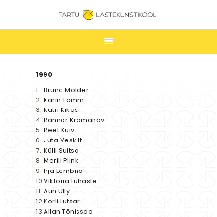
TARTU LASTEKUNSTIKOOL
ESILEHT
1990
UUDISED
Bruno Mölder
Karin Tamm
ÕPPIMINE
Katri Kikas
TUNNIPLAAN
Rannar Kromanov
Reet Kuiv
LASTEKUNSTIKOOL
Juta Veskilt
Külli Suitso
JAKOBI GALERII
Merili Plink
KONTAKT
Irja Lembna
Viktoria Luhaste
STUUDIUM
Aun Ülly
Kerli Lutsar
Allan Tõnissoo