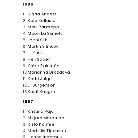
1996
Sigrid Andest
Kaia Kallaste
Maili Parksepp
Moonika Siimets
Leeni Silk
Martin Sitnikov
Lii Kurik
Heli Sõber
Katre Palumäe
Marianna Drozdova
Kadri Julge
Lii Jürgenson
Kairit Kangro
1997
Kristina Paju
Mirjam Maramaa
Risto Kalmre
Mari-Liis Tigasson
Hanna Ingerpuu