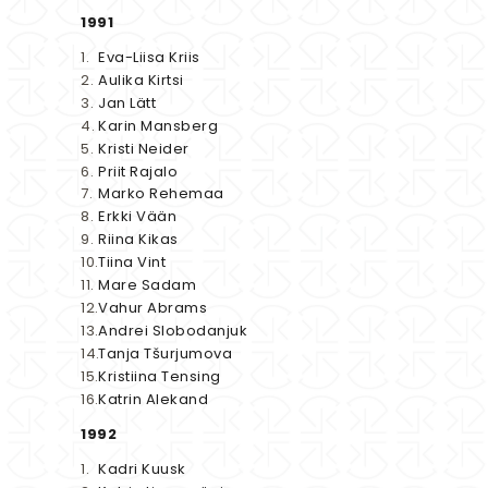
1991
Eva-Liisa Kriis
Aulika Kirtsi
Jan Lätt
Karin Mansberg
Kristi Neider
Priit Rajalo
Marko Rehemaa
Erkki Vään
Riina Kikas
Tiina Vint
Mare Sadam
Vahur Abrams
Andrei Slobodanjuk
Tanja Tšurjumova
Kristiina Tensing
Katrin Alekand
1992
Kadri Kuusk