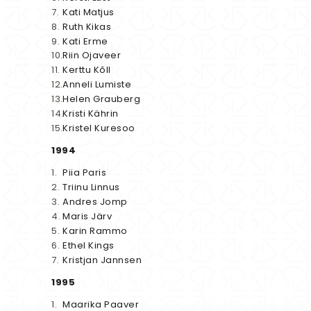
Kati Matjus
Ruth Kikas
Kati Erme
Riin Ojaveer
Kerttu Kõll
Anneli Lumiste
Helen Grauberg
Kristi Kährin
Kristel Kuresoo
1994
Piia Paris
Triinu Linnus
Andres Jomp
Maris Järv
Karin Rammo
Ethel Kings
Kristjan Jannsen
1995
Maarika Paaver