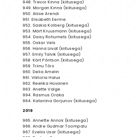
948. Trevor Kinna (kiitusega)
949. Morgan Kinna (kiitusega)
950. Aliise Arendi
951. Elisabeth Eerme
952. Saskia Kolberg (kiitusega)
953. Märt Kruusmann (kiitusega)
954. Daisy Rohumets (kiitusega)
955. Oskar Vels
956. Hanna Liivat (kiitusega)
957. Emily Talvik (kiitusega)
958. Kärt Põntson (kiitusega)
959. Triinu Tõrs
960. Delia Amelin
961. Viktoria Halus
962. Reelika Hüvanen
963. Anette Valge
994. Rasmus Oraka
964. Katariina Gorjunov (kiitusega)
2019
965. Annette Annok (kiitusega)
966. Andre Gudmar Toompalu
967. Eveliis Usar (kiitusega)