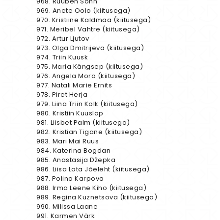
968. Ruuben Sonn
969. Anete Oolo (kiitusega)
970. Kristiine Kaldmaa (kiitusega)
971. Meribel Vahtre (kiitusega)
972. Artur Ljutov
973. Olga Dmitrijeva (kiitusega)
974. Triin Kuusk
975. Maria Kängsep (kiitusega)
976. Angela Moro (kiitusega)
977. Natali Marie Ernits
978. Piret Herja
979. Liina Triin Kolk (kiitusega)
980. Kristiin Kuuslap
981. Liisbet Palm (kiitusega)
982. Kristian Tigane (kiitusega)
983. Mari Mai Ruus
984. Katerina Bogdan
985. Anastasija Džepka
986. Liisa Lota Jõeleht (kiitusega)
987. Polina Karpova
988. Irma Leene Kiho (kiitusega)
989. Regina Kuznetsova (kiitusega)
990. Milissa Laane
991. Karmen Värk