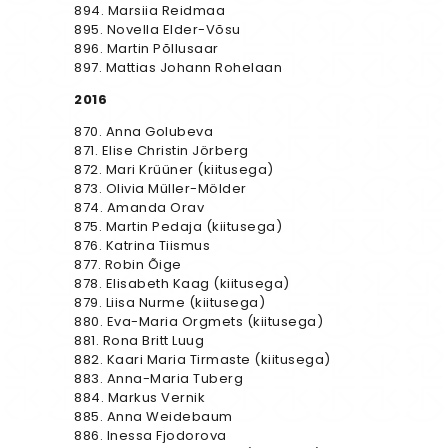
894. Marsiia Reidmaa
895. Novella Elder-Võsu
896. Martin Põllusaar
897. Mattias Johann Rohelaan
2016
870. Anna Golubeva
871. Elise Christin Jörberg
872. Mari Krüüner (kiitusega)
873. Olivia Müller-Mölder
874. Amanda Orav
875. Martin Pedaja (kiitusega)
876. Katrina Tiismus
877. Robin Õige
878. Elisabeth Kaag (kiitusega)
879. Liisa Nurme (kiitusega)
880. Eva-Maria Orgmets (kiitusega)
881. Rona Britt Luug
882. Kaari Maria Tirmaste (kiitusega)
883. Anna-Maria Tuberg
884. Markus Vernik
885. Anna Weidebaum
886. Inessa Fjodorova