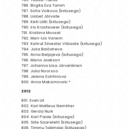
786. Birgita Eva Tamm
787. Sofia Volkova (kiitusega)
788. Liisbet Järviste
789. Kelli Lätti (kiitusega)
790. Iris Krantsiveer (kiitusega)
791. Kristiina Moosel
792. Mari-Liis Vanem
793. Kahrut Silvester Vilbaste (kiitusega)
794. Julia Balõsheva
795. Anna Beljajeva (kiitusega)
796. Maria Jaakson
797. Johanna Liisa Järveläinen
798. Julia Noorsoo
799. Jelena Sohhinova
800. Anna Maksimovski *
2012
801. Eveli Lill
802. Karl Matteus Nemliher
803. Gerda Nurk
804. Karl Paide (kiitusega)
805. Sille Saareleht (kiitusega)
806. Timmu Tallimägi (kiitusega)