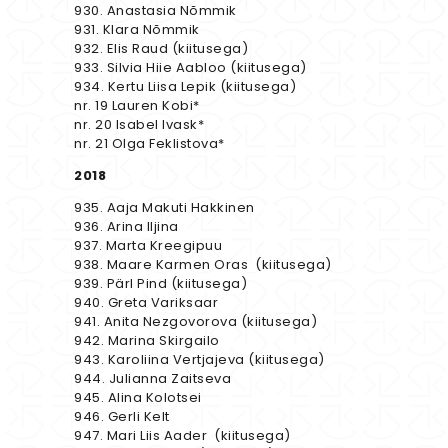
930. Anastasia Nõmmik
931. Klara Nõmmik
932. Elis Raud (kiitusega)
933. Silvia Hiie Aabloo (kiitusega)
934. Kertu Liisa Lepik (kiitusega)
nr. 19 Lauren Kobi*
nr. 20 Isabel Ivask*
nr. 21 Olga Feklistova*
2018
935. Aaja Makuti Hakkinen
936. Arina Iljina
937. Marta Kreegipuu
938. Maare Karmen Oras (kiitusega)
939. Pärl Pind (kiitusega)
940. Greta Variksaar
941. Anita Nezgovorova (kiitusega)
942. Marina Skirgailo
943. Karoliina Vertjajeva (kiitusega)
944. Julianna Zaitseva
945. Alina Kolotsei
946. Gerli Kelt
947. Mari Liis Aader (kiitusega)