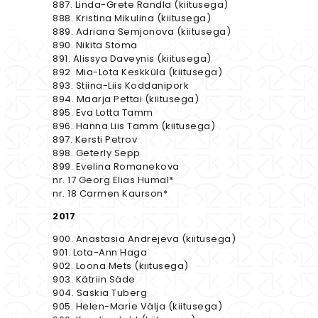
887. Linda-Grete Randla (kiitusega)
888. Kristina Mikulina (kiitusega)
889. Adriana Semjonova (kiitusega)
890. Nikita Stoma
891. Alissya Daveynis (kiitusega)
892. Mia-Lota Keskküla (kiitusega)
893. Stiina-Liis Koddanipork
894. Maarja Pettai (kiitusega)
895. Eva Lotta Tamm
896. Hanna Liis Tamm (kiitusega)
897. Kersti Petrov
898. Geterly Sepp
899. Evelina Romanekova
nr. 17 Georg Elias Humal*
nr. 18 Carmen Kaurson*
2017
900. Anastasia Andrejeva (kiitusega)
901. Lota-Ann Haga
902. Loona Mets (kiitusega)
903. Kätriin Säde
904. Saskia Tuberg
905. Helen-Marie Välja (kiitusega)