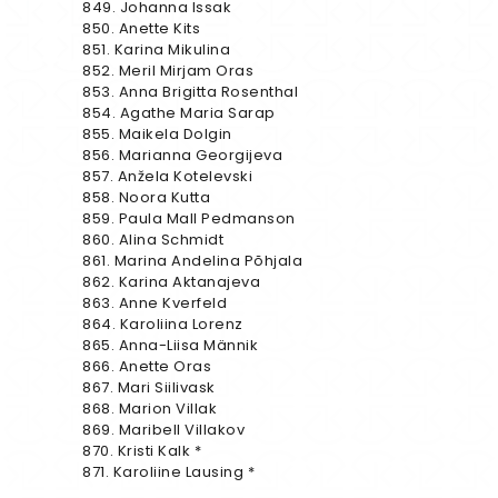
849. Johanna Issak
850. Anette Kits
851. Karina Mikulina
852. Meril Mirjam Oras
853. Anna Brigitta Rosenthal
854. Agathe Maria Sarap
855. Maikela Dolgin
856. Marianna Georgijeva
857. Anžela Kotelevski
858. Noora Kutta
859. Paula Mall Pedmanson
860. Alina Schmidt
861. Marina Andelina Põhjala
862. Karina Aktanajeva
863. Anne Kverfeld
864. Karoliina Lorenz
865. Anna-Liisa Männik
866. Anette Oras
867. Mari Siilivask
868. Marion Villak
869. Maribell Villakov
870. Kristi Kalk *
871. Karoliine Lausing *