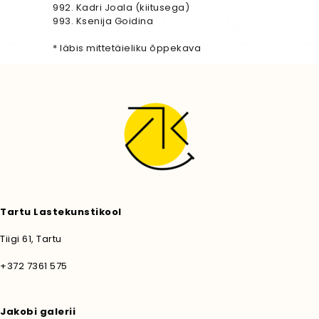
992. Kadri Joala (kiitusega)
993. Ksenija Goidina
* läbis mittetäieliku õppekava
Tartu Lastekunstikool
Tiigi 61, Tartu
+372 7361 575
Jakobi galerii