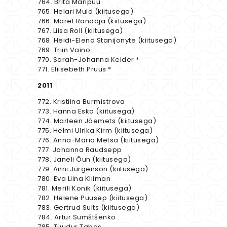
764. Brita Maripuu
765. Helari Muld (kiitusega)
766. Maret Randoja (kiitusega)
767. Liisa Roll (kiitusega)
768. Heidi-Elena Stanijonyte (kiitusega)
769. Triin Vaino
770. Sarah-Johanna Kelder *
771. Eliisebeth Pruus *
2011
772. Kristiina Burmistrova
773. Hanna Esko (kiitusega)
774. Marleen Jõemets (kiitusega)
775. Helmi Ulrika Kirm (kiitusega)
776. Anna-Maria Metsa (kiitusega)
777. Johanna Raudsepp
778. Janeli Õun (kiitusega)
779. Anni Jürgenson (kiitusega)
780. Eva Liina Kliiman
781. Merili Konik (kiitusega)
782. Helene Puusep (kiitusega)
783. Gertrud Sults (kiitusega)
784. Artur Sumštšenko
785. Tuudur Tabas