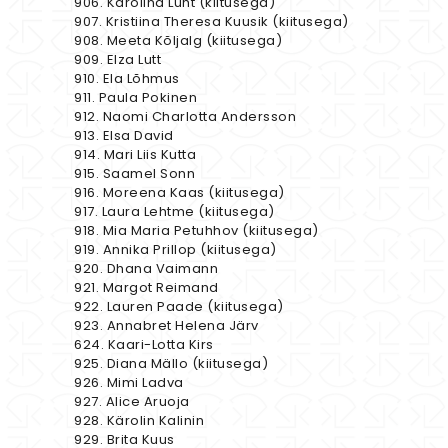
906. Karolina Luht (kiitusega)
907. Kristiina Theresa Kuusik (kiitusega)
908. Meeta Kõljalg (kiitusega)
909. Elza Lutt
910. Ela Lõhmus
911. Paula Pokinen
912. Naomi Charlotta Andersson
913. Elsa David
914. Mari Liis Kutta
915. Saamel Sonn
916. Moreena Kaas (kiitusega)
917. Laura Lehtme (kiitusega)
918. Mia Maria Petuhhov (kiitusega)
919. Annika Prillop (kiitusega)
920. Dhana Vaimann
921. Margot Reimand
922. Lauren Paade (kiitusega)
923. Annabret Helena Järv
624. Kaari-Lotta Kirs
925. Diana Mällo (kiitusega)
926. Mimi Ladva
927. Alice Aruoja
928. Kärolin Kalinin
929. Brita Kuus