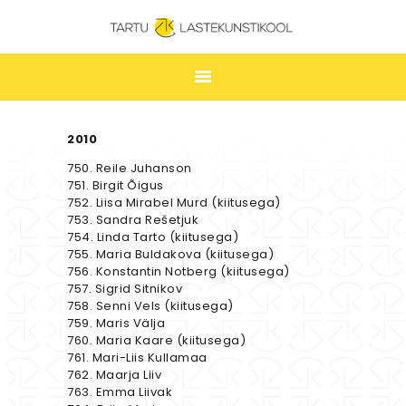
TARTU LASTEKUNSTIKOOL
ESILEHT
2010
UUDISED
750. Reile Juhanson
751. Birgit Õigus
ÕPPIMINE
752. Liisa Mirabel Murd (kiitusega)
753. Sandra Rešetjuk
TUNNIPLAAN
754. Linda Tarto (kiitusega)
LASTEKUNSTIKOOL
755. Maria Buldakova (kiitusega)
756. Konstantin Notberg (kiitusega)
JAKOBI GALERII
757. Sigrid Sitnikov
758. Senni Vels (kiitusega)
KONTAKT
759. Maris Välja
760. Maria Kaare (kiitusega)
STUUDIUM
761. Mari-Liis Kullamaa
762. Maarja Liiv
763. Emma Liivak