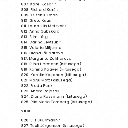
807. Karel Kasar *
808. Richard Keršis
809. Kristin Kliiman
810. Greta Kuus
811. Laura-Liis Metsvaht
812. Anna Gubskaja
813. Siim Järg
814. Darina Levtšuk *
815. Valeria Mitjurina
816. Diana Tšubarova
817. Margarita Zahharova
818. Riina Hermann (kiitusega)
819. Kariina Kaaver (kiitusega)
820. Karolin Kelpman (kiitusega)
821. Marju Matt (kiitusega)
822. Freda Purik
823. Andra Rajasalu
824. Diana Rossmann (kiitusega)
825. Piia Maria Tomberg (kiitusega)
2013
826. Elis Juurmann *
827. Tuuli Jürgenson (kiitusega)