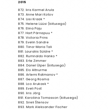
2015
872. Iiris Karmel Arula
873. Anne Mari Kotov
874. Liisi Kraak *
875. Helene Lüüsi (kiitusega)
876. Elina Paju
877. Hart Pärnapuu *
878. Victoria Prins
879. Evelin Sandre
880. Tiina-Maria Tali
881. Lauraliis Süldre *
882. Rumnaldo Hanko *
883. Erte Zimmer
884. Danel Ülper (kiitusega)
885. Elo Altnurme
886. Artemi Ratmanov *
887. Georg Rosma
888. Loo Arukask *
889. Eveli Post
890. Iiris Järg
891. Karoliina Tomasson (kiitusega)
892. Sireli Štensov
893. Mark Aleksander Fischer