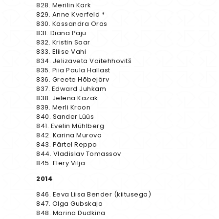
828. Merilin Kark
829. Anne Kverfeld *
830. Kassandra Oras
831. Diana Paju
832. Kristin Saar
833. Eliise Vahi
834. Jelizaveta Voitehhovitš
835. Piia Paula Hallast
836. Greete Hõbejärv
837. Edward Juhkam
838. Jelena Kazak
839. Merli Kroon
840. Sander Lüüs
841. Evelin Mühlberg
842. Karina Murova
843. Pärtel Reppo
844. Vladislav Tomassov
845. Elery Vilja
2014
846. Eeva Liisa Bender (kiitusega)
847. Olga Gubskaja
848. Marina Dudkina