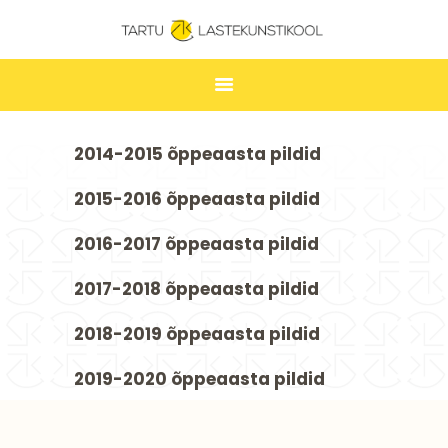
TARTU LASTEKUNSTIKOOL
ESILEHT
2014-2015 õppeaasta pildid
UUDISED
2015-2016 õppeaasta pildid
ÕPPIMINE
2016-2017 õppeaasta pildid
TUNNIPLAAN
LASTEKUNSTIKOOL
2017-2018 õppeaasta pildid
JAKOBI GALERII
2018-2019 õppeaasta pildid
KONTAKT
2019-2020 õppeaasta pildid
STUUDIUM