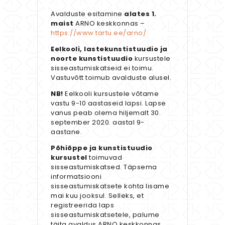
Avalduste esitamine
alates 1.
maist
ARNO keskkonnas –
https://www.tartu.ee/arno/
Eelkooli, lastekunstistuudio ja
noorte kunstistuudio
kursustele
sisseastumiskatseid ei toimu.
Vastuvõtt toimub avalduste alusel.
NB!
Eelkooli kursustele võtame
vastu 9-10 aastaseid lapsi. Lapse
vanus peab olema hiljemalt 30.
september 2020. aastal 9-
aastane.
Põhiõppe ja kunstistuudio
kursustel
toimuvad
sisseastumiskatsed. Täpsema
informatsiooni
sisseastumiskatsete kohta lisame
mai kuu jooksul. Selleks, et
registreerida laps
sisseastumiskatsetele, palume
täita avaldus ARNO keskkonnas.