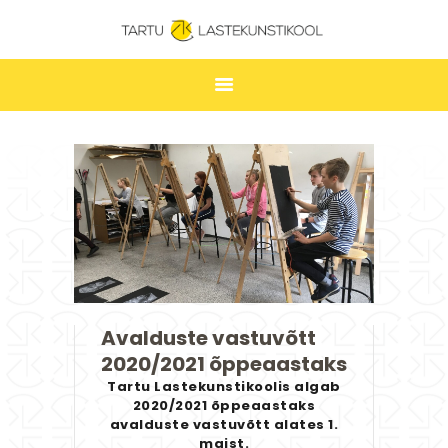
TARTU LASTEKUNSTIKOOL
ESILEHT
UUDISED
ÕPPIMINE
TUNNIPLAAN
LASTEKUNSTIKOOL
JAKOBI GALERII
Avalduste vastuvõtt
KONTAKT
2020/2021 õppeaastaks
STUUDIUM
Tartu Lastekunstikoolis algab
2020/2021 õppeaastaks
avalduste vastuvõtt alates 1.
maist.