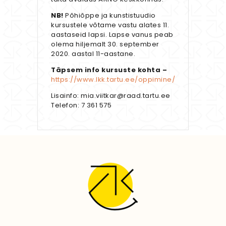
NB!
Põhiõppe ja kunstistuudio
kursustele võtame vastu alates 11.
aastaseid lapsi. Lapse vanus peab
olema hiljemalt 30. september
2020. aastal 11-aastane.
Täpsem info kursuste kohta –
https://www.lkk.tartu.ee/oppimine/
Lisainfo: mia.viitkar@raad.tartu.ee
Telefon: 7 361 575