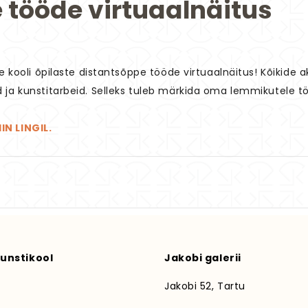
 tööde virtuaalnäitus
ie kooli õpilaste distantsõppe tööde virtuaalnäitus! Kõikide a
 ja kunstitarbeid. Selleks tuleb märkida oma lemmikutele t
IIN LINGIL.
unstikool
Jakobi galerii
Jakobi 52, Tartu