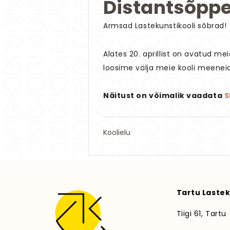
Distantsõppe
Armsad Lastekunstikooli sõbrad!
Alates 20. aprillist on avatud me
loosime välja meie kooli meeneid
Näitust on võimalik vaadata
S
Koolielu
Tartu Lastek
Tiigi 61, Tartu