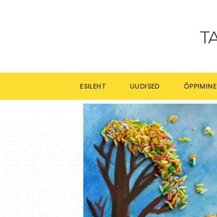
ESILEHT
UUDISED
ÕPPIMINE