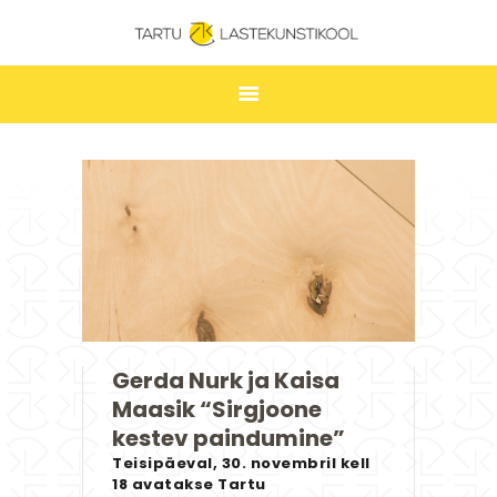
TARTU LASTEKUNSTIKOOL
ESILEHT
UUDISED
ÕPPIMINE
TUNNIPLAAN
LASTEKUNSTIKOOL
JAKOBI GALERII
Gerda Nurk ja Kaisa
KONTAKT
Maasik “Sirgjoone
STUUDIUM
kestev paindumine”
Teisipäeval, 30. novembril kell
18 avatakse Tartu