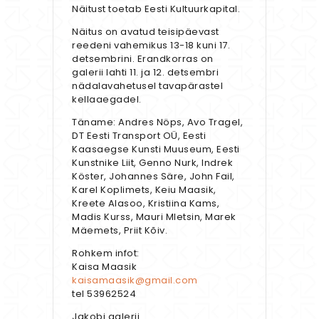
Näitust toetab Eesti Kultuurkapital.
Näitus on avatud teisipäevast
reedeni vahemikus 13-18 kuni 17.
detsembrini. Erandkorras on
galerii lahti 11. ja 12. detsembri
nädalavahetusel tavapärastel
kellaaegadel.
Täname: Andres Nöps, Avo Tragel,
DT Eesti Transport OÜ, Eesti
Kaasaegse Kunsti Muuseum, Eesti
Kunstnike Liit, Genno Nurk, Indrek
Köster, Johannes Säre, John Fail,
Karel Koplimets, Keiu Maasik,
Kreete Alasoo, Kristiina Kams,
Madis Kurss, Mauri Mletsin, Marek
Mäemets, Priit Kõiv.
Rohkem infot:
Kaisa Maasik
kaisamaasik@gmail.com
tel 53962524
Jakobi galerii