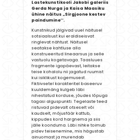
Lastekunstikooli Jakobi galeriis
Gerda Nurga ja Kaisa Maasiku
ühine näitus „Sirgjoone kestev
paindumine’’.
Kunstnikud jälgivad uuel näitusel
sotsiaalsust kui eraldiseisvat
ringlevat nähtust. Näitusel
seatakse kahtluse alla
konstrueeritud lineaarsus ja selle
vastuolu kogetavaga. Taasluues
fragmente igapäevast, leitakse
teise kohalolu nii jagatud ruumist
kui isiklikust kogemusest.
Fiktiivsetel karakteritel baseeruv
kuuldemäng kulgeb läbi
nihestatud korduse, jõudes lõpuga
tagasi alguspunkti. Tegelaste teed
ristuvad pidevalt otseselt või
kaudselt, mõjusfäär kattub,
kippudes kord hargnema ja siis
jälle koonduma. Läbi nihke toimub
pidev teisenemine, mis hägustab
ainuomast ja murendab