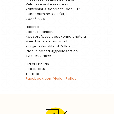
Viitamise vaikeseade on
kontrastsus. Seeriast Poos – 17 –
Pühendumine XVII. Õli, l.
2024/2025.
Lisainfo:
Jaanus Eensalu
Kaasprofessor, osakonnajuhataja
Meediadisaini osakond
Kõrgem Kunstikool Pallas
jaanus.eensalu@pallasart.ee
+372 502 4565
Galerii Pallas
Riia 11,Tartu
T-L 11-18
Facebook.com/GaleriiPallas