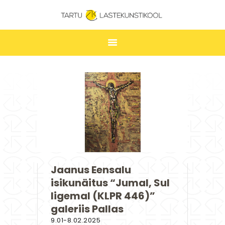
TARTU LASTEKUNSTIKOOL
ESILEHT
UUDISED
ÕPPIMINE
TUNNIPLAAN
LASTEKUNSTIKOOL
JAKOBI GALERII
Jaanus Eensalu
KONTAKT
isikunäitus “Jumal, Sul
STUUDIUM
ligemal (KLPR 446)”
galeriis Pallas
9.01-8.02.2025