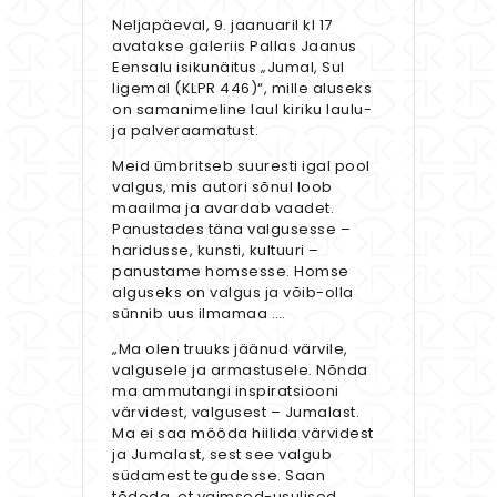
Neljapäeval, 9. jaanuaril kl 17
avatakse galeriis Pallas Jaanus
Eensalu isikunäitus „Jumal, Sul
ligemal (KLPR 446)“, mille aluseks
on samanimeline laul kiriku laulu-
ja palveraamatust.
Meid ümbritseb suuresti igal pool
valgus, mis autori sõnul loob
maailma ja avardab vaadet.
Panustades täna valgusesse –
haridusse, kunsti, kultuuri –
panustame homsesse. Homse
alguseks on valgus ja võib-olla
sünnib uus ilmamaa ….
„Ma olen truuks jäänud värvile,
valgusele ja armastusele. Nõnda
ma ammutangi inspiratsiooni
värvidest, valgusest – Jumalast.
Ma ei saa mööda hiilida värvidest
ja Jumalast, sest see valgub
südamest tegudesse. Saan
tõdeda, et vaimsed-usulised