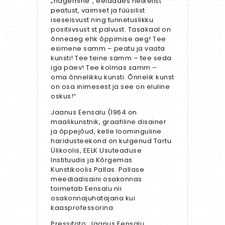
„nägemine”, eeldades hetkelist
peatust, vaimset ja füüsilist
iseseisvust ning tunnetuslikku
positiivsust st palvust. Tasakaal on
õnneaeg ehk õppimise aeg! Tee
esimene samm – peatu ja vaata
kunsti! Tee teine samm – tee seda
iga päev! Tee kolmas samm –
oma õnnelikku kunsti. Õnnelik kunst
on osa inimesest ja see on eluline
oskus!“
Jaanus Eensalu (1964 on
maalikunstnik, graafiline disainer
ja õppejõud, kelle loominguline
haridusteekond on kulgenud Tartu
Ülikoolis, EELK Usuteaduse
Instituudis ja Kõrgemas
Kunstikoolis Pallas. Pallase
meediadisaini osakonnas
toimetab Eensalu nii
osakonnajuhatajana kui
kaasprofessorina.
Pressifoto: Jaanus Eensalu.