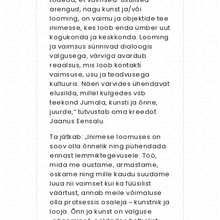
arengud, nagu kunst ja/või
looming, on vaimu ja objektide tee
inimesse, kes loob enda ümber uut
kogukonda ja keskkonda. Looming
ja vaimsus sünnivad dialoogis
valgusega, värviga avardub
reaalsus, mis loob kontakti
vaimsuse, usu ja teadvusega
kultuuris. Näen värvides ühendavat
elusilda, millel kulgedes viib
teekond Jumala, kunsti ja õnne,
juurde,“ tutvustab oma kreedot
Jaanus Eensalu.
Ta jätkab: „Inimese loomuses on
soov olla õnnelik ning pühendada
ennast lemmiktegevusele. Töö,
mida me austame, armastame,
oskame ning mille kaudu suudame
luua nii vaimset kui ka füüsilist
väärtust, annab meile võimaluse
olla protsessis osaleja ‒ kunstnik ja
looja. Õnn ja kunst on valguse