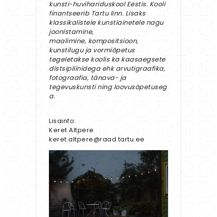
kunsti-huvihariduskool Eestis. Kooli
finantseerib Tartu linn. Lisaks
klassikalistele kunstiainetele nagu
joonistamine,
maalimine, kompositsioon,
kunstilugu ja vormiõpetus
tegeletakse koolis ka kaasaegsete
distsipliinidega ehk arvutigraafika,
fotograafia, tänava- ja
tegevuskunsti ning loovusõpetuseg
a.
Lisainfo:
Keret Altpere
keret.altpere@raad.tartu.ee