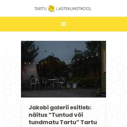
TARTU LASTEKUNSTIKOOL
ESILEHT
UUDISED
ÕPPIMINE
TUNNIPLAAN
LASTEKUNSTIKOOL
JAKOBI GALERII
KONTAKT
Jakobi galerii esitleb:
STUUDIUM
näitus “Tuntud või
tundmatu Tartu” Tartu