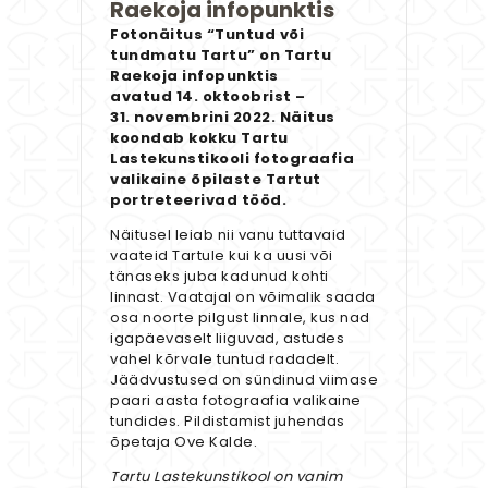
Raekoja infopunktis
Fotonäitus “Tuntud või
tundmatu Tartu” on Tartu
Raekoja infopunktis
avatud 14. oktoobrist –
31. novembrini 2022. Näitus
koondab kokku Tartu
Lastekunstikooli fotograafia
valikaine õpilaste Tartut
portreteerivad tööd.
Näitusel leiab nii vanu tuttavaid
vaateid Tartule kui ka uusi või
tänaseks juba kadunud kohti
linnast. Vaatajal on võimalik saada
osa noorte pilgust linnale, kus nad
igapäevaselt liiguvad, astudes
vahel kõrvale tuntud radadelt.
Jäädvustused on sündinud viimase
paari aasta fotograafia valikaine
tundides. Pildistamist juhendas
õpetaja Ove Kalde.
Tartu Lastekunstikool on vanim