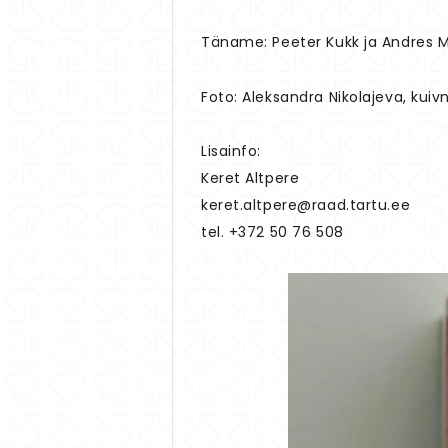
Täname: Peeter Kukk ja Andres M
Foto: Aleksandra Nikolajeva, kui
Lisainfo:
Keret Altpere
keret.altpere@raad.tartu.ee
tel. +372 50 76 508