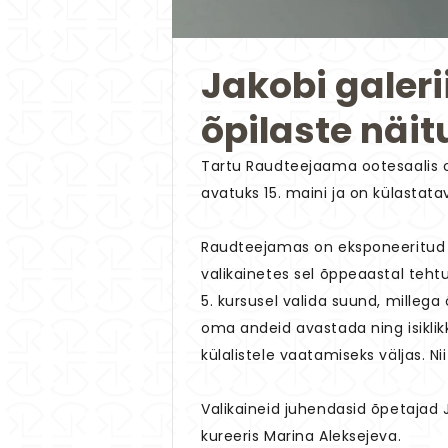
Jakobi galeri
õpilaste näi
Tartu Raudteejaama ootesaalis on 
avatuks 15. maini ja on külastatav
Raudteejamas on eksponeeritud ar
valikainetes sel õppeaastal tehtud
5. kursusel valida suund, milleg
oma andeid avastada ning isiklik
külalistele vaatamiseks väljas. N
Valikaineid juhendasid õpetajad J
kureeris Marina Aleksejeva.