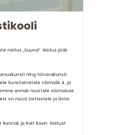
tikooli
ete näitus „Suund“. Näitus jääb
gevuskunsti ning tänavakunsti
ele kunstiainetele võimalik 4. ja
salemine annab noortele võimaluse
st on nüüd tartlastele ja linna
 Rannak ja Rait Rosin. Näitust