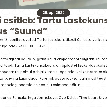
26. apr 2022
i esitleb: Tartu Lastekuns
tus “Suund”
13. aprillist avatud Tartu Lastekunstikooli õpilaste valikain
 iga päev kell 6.00 – 19.45.
vutigraafika, foto, graafika ja eksperimentaalgraafika, te
 tööd. Tartu Lastekunstikoolis on õpilastel lisaks klassikalist
a õppeaasta jooksul põhjalikumalt tegeleda. Valikainetes o
ku käekirja kujundada. Paremik aasta jooksul valminud teoste
ii mõnelegi noorele on see elu esimene näitus.
aanus Eensalu, Inga Jermakova, Ove Kalde, Tiina Kuus, Silver