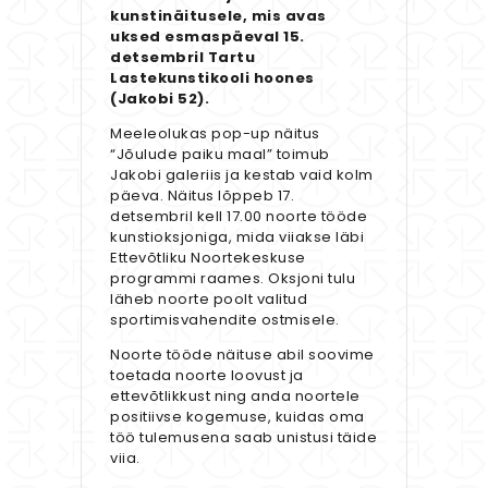
kunstinäitusele, mis avas
uksed esmaspäeval 15.
detsembril Tartu
Lastekunstikooli hoones
(Jakobi 52).
Meeleolukas pop-up näitus
“Jõulude paiku maal” toimub
Jakobi galeriis ja kestab vaid kolm
päeva. Näitus lõppeb 17.
detsembril kell 17.00 noorte tööde
kunstioksjoniga, mida viiakse läbi
Ettevõtliku Noortekeskuse
programmi raames. Oksjoni tulu
läheb noorte poolt valitud
sportimisvahendite ostmisele.
Noorte tööde näituse abil soovime
toetada noorte loovust ja
ettevõtlikkust ning anda noortele
positiivse kogemuse, kuidas oma
töö tulemusena saab unistusi täide
viia.