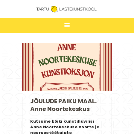
TARTU LASTEKUNSTIKOOL
ESILEHT
UUDISED
ÕPPIMINE
TUNNIPLAAN
LASTEKUNSTIKOOL
JAKOBI GALERII
JÕULUDE PAIKU MAAL.
KONTAKT
Anne Noortekeskus
STUUDIUM
Kutsume kõiki kunstihuvilisi
Anne Noortekeskuse noorte ja
noorsootöötajate