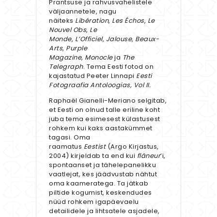
Prantsuse ja rahvusvahelistele
väljaannetele, nagu
näiteks
Libération
,
Les Échos
,
Le
Nouvel Obs
,
Le
Monde
,
L’Officiel
,
Jalouse
,
Beaux-
Arts
,
Purple
Magazine
,
Monocle
ja
The
Telegraph
. Tema Eesti fotod on
kajastatud Peeter Linnapi
Eesti
Fotograafia Antoloogias, Vol II.
Raphaël Gianelli-Meriano selgitab,
et Eesti on olnud talle eriline koht
juba tema esimesest külastusest
rohkem kui kaks aastakümmet
tagasi. Oma
raamatus
Eestist
(Argo Kirjastus,
2004) kirjeldab ta end kui
flâneur
’i,
spontaanset ja tähelepanelikku
vaatlejat, kes jäädvustab nähtut
oma kaameratega. Ta jätkab
piltide kogumist, keskendudes
nüüd rohkem igapäevaelu
detailidele ja lihtsatele asjadele,