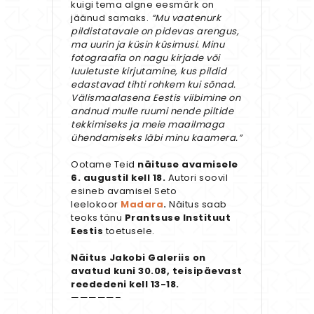
kuigi tema algne eesmärk on
jäänud samaks.
“Mu vaatenurk
pildistatavale on pidevas arengus,
ma uurin ja küsin küsimusi. Minu
fotograafia on nagu kirjade või
luuletuste kirjutamine, kus pildid
edastavad tihti rohkem kui sõnad.
Välismaalasena Eestis viibimine on
andnud mulle ruumi nende piltide
tekkimiseks ja meie maailmaga
ühendamiseks läbi minu kaamera.”
Ootame Teid
näituse avamisele
6. augustil kell 18.
Autori soovil
esineb avamisel Seto
leelokoor
Madara
.
Näitus saab
teoks tänu
Prantsuse Instituut
Eestis
toetusele.
Näitus Jakobi Galeriis on
avatud kuni 30.08, teisipäevast
reededeni kell 13-18.
—————–