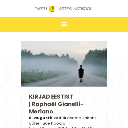
TARTU LASTEKUNSTIKOOL
ESILEHT
UUDISED
ÕPPIMINE
TUNNIPLAAN
LASTEKUNSTIKOOL
JAKOBI GALERII
KIRJAD EESTIST
KONTAKT
| Raphaël Gianelli-
STUUDIUM
Meriano
6. augustil kell 18
avame Jakobi
galerii uue hooaja