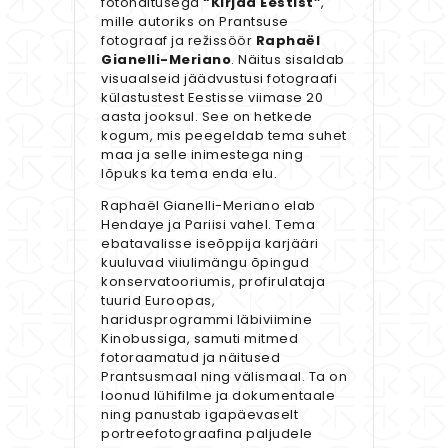
fotonäitusega
“Kirjad Eestist”
,
mille autoriks on Prantsuse
fotograaf ja režissöör
Raphaël
Gianelli-Meriano
. Näitus sisaldab
visuaalseid jäädvustusi fotograafi
külastustest Eestisse viimase 20
aasta jooksul. See on hetkede
kogum, mis peegeldab tema suhet
maa ja selle inimestega ning
lõpuks ka tema enda elu.
Raphaël Gianelli-Meriano elab
Hendaye ja Pariisi vahel. Tema
ebatavalisse iseõppija karjääri
kuuluvad viiulimängu õpingud
konservatooriumis, profirulataja
tuurid Euroopas,
haridusprogrammi läbiviimine
Kinobussiga, samuti mitmed
fotoraamatud ja näitused
Prantsusmaal ning välismaal. Ta on
loonud lühifilme ja dokumentaale
ning panustab igapäevaselt
portreefotograafina paljudele