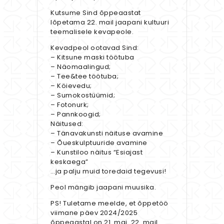
Kutsume Sind õppeaastat
lõpetama 22. mail jaapani kultuuri
teemalisele kevapeole.
Kevadpeol ootavad Sind:
– Kitsune maski töötuba
– Näomaalingud;
– Tee&tee töötuba;
– Köievedu;
– Sumokostüümid;
– Fotonurk;
– Pannkoogid;
Näitused:
– Tänavakunsti näituse avamine
– Õueskulptuuride avamine
– Kunstiloo näitus “Esiajast
keskaega”
…ja palju muid toredaid tegevusi!
Peol mängib jaapani muusika.
PS! Tuletame meelde, et õppetöö
viimane päev 2024/2025
õppeaastal on 21. mai. 22. mail