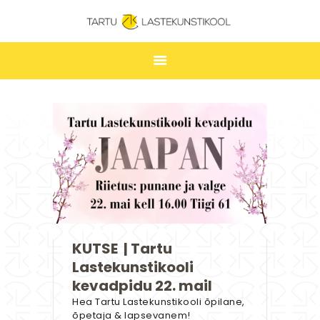
TARTU LASTEKUNSTIKOOL
ESILEHT
UUDISED
ÕPPIMINE
TUNNIPLAAN
LASTEKUNSTIKOOL
JAKOBI GALERII
KUTSE | Tartu
KONTAKT
Lastekunstikooli
STUUDIUM
kevadpidu 22. mail
Hea Tartu Lastekunstikooli õpilane,
õpetaja & lapsevanem!