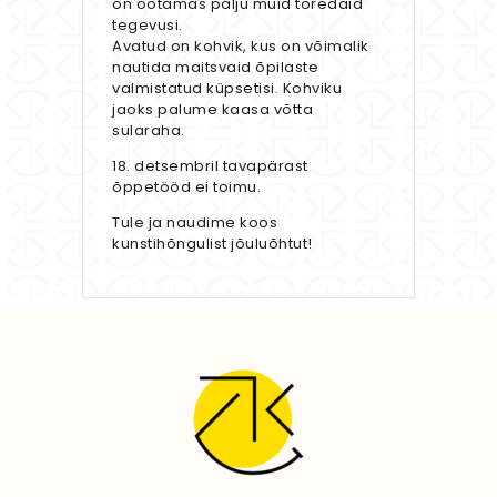
on ootamas palju muid toredaid
tegevusi.
Avatud on kohvik, kus on võimalik
nautida maitsvaid õpilaste
valmistatud küpsetisi. Kohviku
jaoks palume kaasa võtta
sularaha.
18. detsembril tavapärast
õppetööd ei toimu.
Tule ja naudime koos
kunstihõngulist jõuluõhtut!