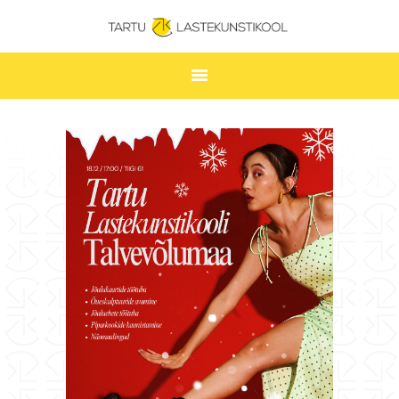
TARTU LASTEKUNSTIKOOL
ESILEHT
UUDISED
ÕPPIMINE
TUNNIPLAAN
LASTEKUNSTIKOOL
JAKOBI GALERII
KONTAKT
STUUDIUM