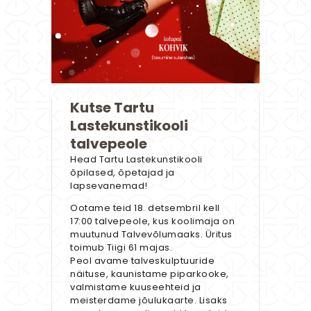
Kutse Tartu
Lastekunstikooli
talvepeole
Head Tartu Lastekunstikooli
õpilased, õpetajad ja
lapsevanemad!
Ootame teid 18. detsembril kell
17:00 talvepeole, kus koolimaja on
muutunud Talvevõlumaaks. Üritus
toimub Tiigi 61 majas.
Peol avame talveskulptuuride
näituse, kaunistame piparkooke,
valmistame kuuseehteid ja
meisterdame jõulukaarte. Lisaks