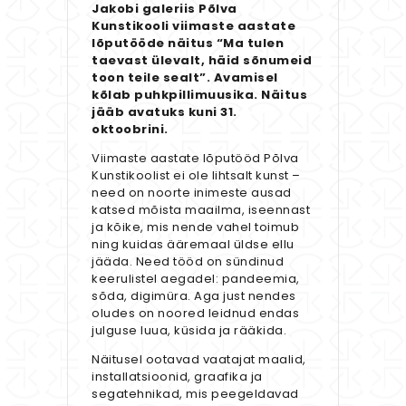
Jakobi galeriis Põlva
Kunstikooli viimaste aastate
lõputööde näitus “Ma tulen
taevast ülevalt, häid sõnumeid
toon teile sealt”. Avamisel
kõlab puhkpillimuusika. Näitus
jääb avatuks kuni 31.
oktoobrini.
Viimaste aastate lõputööd Põlva
Kunstikoolist ei ole lihtsalt kunst –
need on noorte inimeste ausad
katsed mõista maailma, iseennast
ja kõike, mis nende vahel toimub
ning kuidas ääremaal üldse ellu
jääda. Need tööd on sündinud
keerulistel aegadel: pandeemia,
sõda, digimüra. Aga just nendes
oludes on noored leidnud endas
julguse luua, küsida ja rääkida.
Näitusel ootavad vaatajat maalid,
installatsioonid, graafika ja
segatehnikad, mis peegeldavad