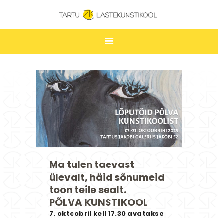
TARTU LASTEKUNSTIKOOL
ESILEHT
UUDISED
ÕPPIMINE
TUNNIPLAAN
LASTEKUNSTIKOOL
JAKOBI GALERII
Ma tulen taevast
KONTAKT
ülevalt, häid sõnumeid
STUUDIUM
toon teile sealt.
PÕLVA KUNSTIKOOL
7. oktoobril kell 17.30 avatakse