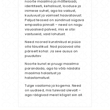
noorte maailma ja mõttelaadi,
identiteeti, kehalisust, looduse ja
inimese suhet, aga ka vaikust,
kuuluvust ja vaimset haavatavust.
Paljud teosed on sündinud sügava
empaatia pinnalt – need on nagu
visuaalsed palved, mis ei otsi
vastuseid, vaid lohutust.
Need noored kunstnikud ei püüa
olla täiuslikud. Nad püüavad olla
päriselt kohal. Ja see ausus on
puudutav.
Noorte kunst ei pruugi maailma
parandada, aga ta võib näidata
maailma halastust ja
halastamatust.
Tulge vaatama ja kogema. Need
on uudised, mis tulevad ülevalt –
aga räägivad meist kõigist siin all.