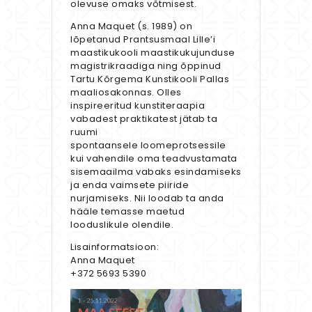
olevuse omaks võtmisest.
Anna Maquet (s. 1989) on
lõpetanud Prantsusmaal Lille’i
maastikukooli maastikukujunduse
magistrikraadiga ning õppinud
Tartu Kõrgema Kunstikooli Pallas
maaliosakonnas. Olles
inspireeritud kunstiteraapia
vabadest praktikatest jätab ta
ruumi
spontaansele loomeprotsessile
kui vahendile oma teadvustamata
sisemaailma vabaks esindamiseks
ja enda vaimsete piiride
nurjamiseks. Nii loodab ta anda
hääle temasse maetud
looduslikule olendile.
Lisainformatsioon:
Anna Maquet
+372 5693 5390