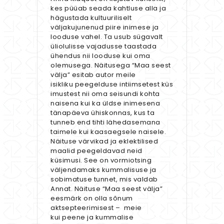
kes püüab seada kahtluse alla ja
hägustada kultuuriliselt
väljakujunenud piire inimese ja
looduse vahel. Ta usub sügavalt
üliolulisse vajadusse taastada
ühendus nii looduse kui oma
olemusega. Näitusega “Maa seest
välja” esitab autor meile
isikliku peegelduse intiimsetest küs
imustest nii oma seisundi kohta
naisena kui ka üldse inimesena
tänapäeva ühiskonnas, kus ta
tunneb end tihti lähedasemana
taimele kui kaasaegsele naisele.
Näituse värvikad ja eklektilised
maalid peegeldavad neid
küsimusi. See on vormiotsing
väljendamaks kummalisuse ja
sobimatuse tunnet, mis valdab
Annat. Näituse “Maa seest välja”
eesmärk on olla sõnum
aktsepteerimisest – meie
kui peene ja kummalise