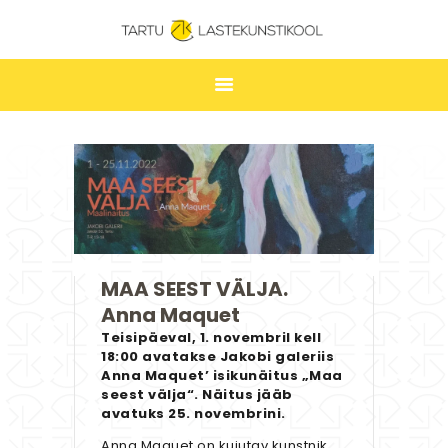
TARTU LASTEKUNSTIKOOL
ESILEHT
UUDISED
ÕPPIMINE
TUNNIPLAAN
LASTEKUNSTIKOOL
MAA SEEST VÄLJA.
Anna Maquet
JAKOBI GALERII
Teisipäeval, 1. novembril kell
KONTAKT
18:00 avatakse Jakobi galeriis
Anna Maquet’ isikunäitus „Maa
STUUDIUM
seest välja“. Näitus jääb
avatuks 25. novembrini.
Anna Maquet on kujutav kunstnik,