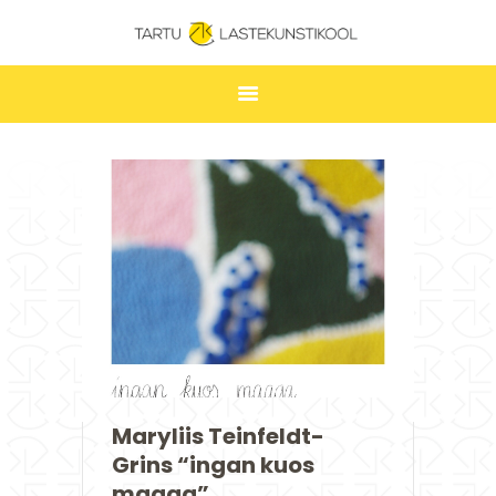
TARTU LASTEKUNSTIKOOL
ESILEHT
UUDISED
ÕPPIMINE
TUNNIPLAAN
LASTEKUNSTIKOOL
JAKOBI GALERII
KONTAKT
STUUDIUM
Maryliis Teinfeldt-
Grins “ingan kuos
maaga”