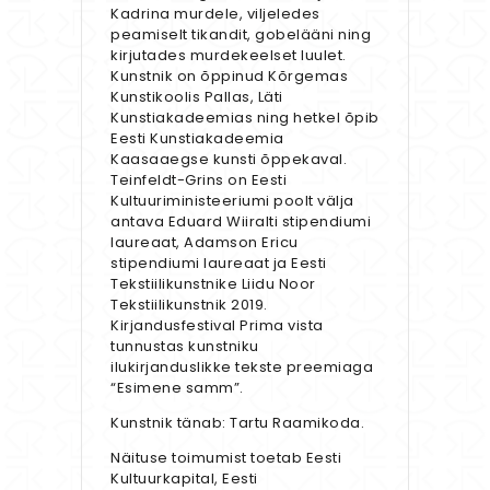
Kadrina murdele, viljeledes
peamiselt tikandit, gobelääni ning
kirjutades murdekeelset luulet.
Kunstnik on õppinud Kõrgemas
Kunstikoolis Pallas, Läti
Kunstiakadeemias ning hetkel õpib
Eesti Kunstiakadeemia
Kaasaaegse kunsti õppekaval.
Teinfeldt-Grins on Eesti
Kultuuriministeeriumi poolt välja
antava Eduard Wiiralti stipendiumi
laureaat, Adamson Ericu
stipendiumi laureaat ja Eesti
Tekstiilikunstnike Liidu Noor
Tekstiilikunstnik 2019.
Kirjandusfestival Prima vista
tunnustas kunstniku
ilukirjanduslikke tekste preemiaga
“Esimene samm”.
Kunstnik tänab: Tartu Raamikoda.
Näituse toimumist toetab Eesti
Kultuurkapital, Eesti