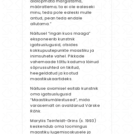
alalõpmata märgistama,
määratlema; ta ei ole ealeseki
minu, teda pole ealeski mulle
antud, pean teda endale
allutama.”
Näitusel “ingan kuos maaga”
eksponeerib kunstnik
igatsuslugusid, otsides
kokkupuutepunkte maastiku ja
inimsuhete vahel. Pikkade
vahemaade tõttu kaduma läinud
sõprussuhted on tikitud,
heegeldatud ja kootud
maastikukaartideks.
Näituse avamisel esitab kunstnik
oma igatsuslugusid
“Maastikumälestused”, mida
varasemalt on avaldanud Värske
Rõhk.
Maryliis Teinfeldt-Grins (s. 1993)
keskendub oma loomingus
maastiku lugemisoskusele ja