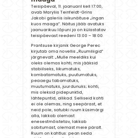
Teisipäeval, 11. jaanuaril kell 17:00,
avab Maryliis Teinfeldt-Grins
Jakobi galeriis isikunäituse „ingan
kuos maaga”. Näitus jääb avatuks
jaanuarikuu lõpuni ja on külastatav
teisipäevast reedeni 13:00 – 18:00.
Prantsuse kirjanik George Perec
kirjutab oma novellis „Ruumiliigid”
järgnevalt: „Mulle meeldiks kui
oleks olemas kohti, mis jääksid
stabiilseks, liikumatuks,
kombatamatuks, puutumatuks,
peaaegu tabamatuks,
muutumatuks, juurdunuks; kohti,
mis oleksid pidepunktid,
lähtepuntid, allikad. Selliseid kohti
ei ole olemas, ning seepärast, et
neid pole, satubki ruum küsimärgi
alla, lakkab olemast
enesestmõistetav, lakkab
sobitumast, olemast meie päralt.
Ruum on kahtlus: pean seda