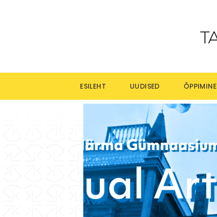
ESILEHT
UUDISED
ÕPPIMINE