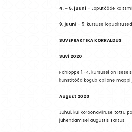
4. – 5. juuni
– Lõputööde kaitsmi
9. juuni
– 5. kursuse lõpuaktused
SUVEPRAKTIKA KORRALDUS
Suvi 2020
Põhiõppe 1.-4. kursusel on isese
kunstitööd kogub õpilane mappi j
August 2020
Juhul, kui koroonaviiruse tõttu p
juhendamisel augustis Tartus.