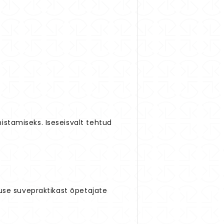
istamiseks. Iseseisvalt tehtud
suse suvepraktikast õpetajate