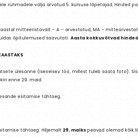
le rühmadele välja arvatud 5. kursuse lõpetajad. Hinded pan
eaastal mitteeristavalt – A – arvestatud, MA – mittearvest
idas õpitulemused saavutati.
Aasta kokkuvõtvad hinded
PEAASTAKS
sete ülesanne (iseseisev töö, millest tuleb saata foto). Si
kiri enne 29. maid.
esande esitamise tähtaeg.
sitamise tähtaeg. Hiljemalt
29. maiks
peavad olemad kõik l