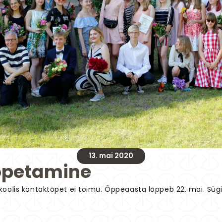
13. mai 2020
õpetamine
koolis kontaktõpet ei toimu. Õppeaasta lõppeb 22. mai. Süg