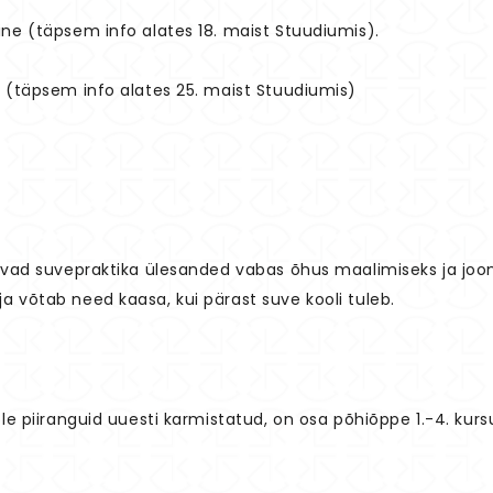
ne (täpsem info alates 18. maist Stuudiumis).
 (täpsem info alates 25. maist Stuudiumis)
isvad suvepraktika ülesanded vabas õhus maalimiseks ja joon
a võtab need kaasa, kui pärast suve kooli tuleb.
ole piiranguid uuesti karmistatud, on osa põhiõppe 1.-4. kur