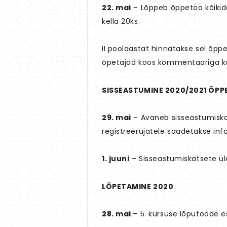
22. mai
– Lõppeb õppetöö kõikide
kella 20ks.
II poolaastat hinnatakse sel õpp
õpetajad koos kommentaariga ku
SISSEASTUMINE 2020/2021 ÕP
29. mai
– Avaneb sisseastumiskat
registreerujatele saadetakse info
1. juuni
– Sisseastumiskatsete ül
LÕPETAMINE 2020
28. mai
– 5. kursuse lõputööde e