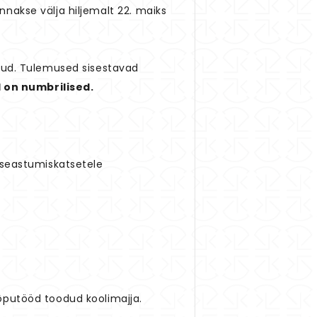
nakse välja hiljemalt 22. maiks
atud. Tulemused sisestavad
 on numbrilised.
sseastumiskatsetele
õputööd toodud koolimajja.