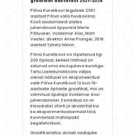
graafikat aastatest 2021-2024
Põlva Kunstikool tegutseb 2001.
aastast Põlva valla huvikoolina.
Kooli asutamisest alates
juhendavad õppureid Merle
Põlluveer, Voldemar Ansi, Mart
Vester, direktor Anne Prangel, 2019.
aastast Yyhely Hälvin.
Põlva Kunstikooli on lõpetanud ligi
200 õpilast, kellest mitmed on
sidunud oma elu kujutava kunstiga.
Tartu Lastekunstikoolis väljas
oleval näitusel on eksponeeritud
valik Põlva Kunstikooli 12 kuni 15-
aastaste õpilaste graafikat, mis on
valminud õpetaja Voldemar Ansi
juhendamisel. Esindatud on nii
klassikalist oforti ja akvatintat kui
ka eksperimentaalsemaid töid,
kuivnõelast mahlapakil
segatehnikani.
Graafikanäitus annab vaatajale