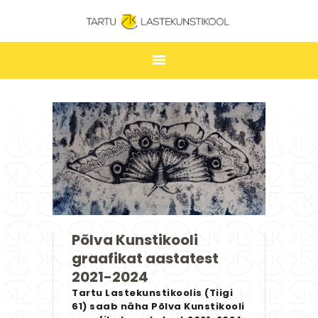
TARTU LASTEKUNSTIKOOL
ESILEHT
UUDISED
ÕPPIMINE
TUNNIPLAAN
LASTEKUNSTIKOOL
JAKOBI GALERII
Põlva Kunstikooli
KONTAKT
graafikat aastatest
STUUDIUM
2021-2024
Tartu Lastekunstikoolis (Tiigi
61) saab näha Põlva Kunstikooli