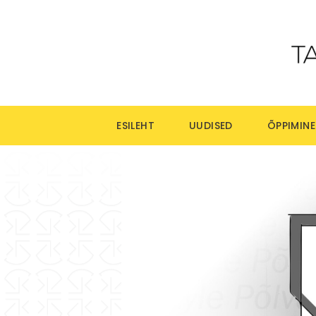
ESILEHT
UUDISED
ÕPPIMINE