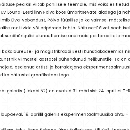
äituse pealkiri viitab põhilisele teemale, mis võiks esitletud
uv Lõuna-Eesti linn Põlva koos ümbritsevate aladega ja näh
oimib Elva, vabandust, Põlva füüsilise ja ka vaimse, mõtteli
ike motiivide või eripärade kohta. Näituse-Põlvat saab ise
bsurdihõngulisi elunautlemise unelmaid pastoraalsete maas
d bakalaureuse- ja magistrikraadi Eesti Kunstiakadeemias n
unstnik viimastel aastatel pühendunud helikunstile. Ta on an
ndjaid, osalenud artisti ja korraldajana eksperimentaalmuus
ud ka näitustel graafikateostega.
i galeriis (Jakobi 52) on avatud 31. märtsist 24. aprillini T-R 
upäeval, 18. aprillil galeriis eksperimentaalmuusika õhtu –