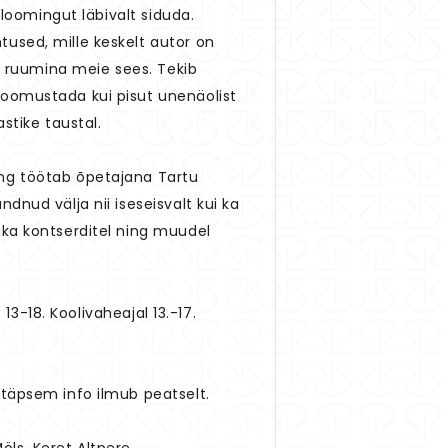
 loomingut läbivalt siduda.
tused, mille keskelt autor on
se ruumina meie sees. Tekib
loomustada kui pisut unenäolist
tike taustal.
ing töötab õpetajana Tartu
dnud välja nii iseseisvalt kui ka
ika kontserditel ning muudel
13-18. Koolivaheajal 13.-17.
 täpsem info ilmub peatselt.