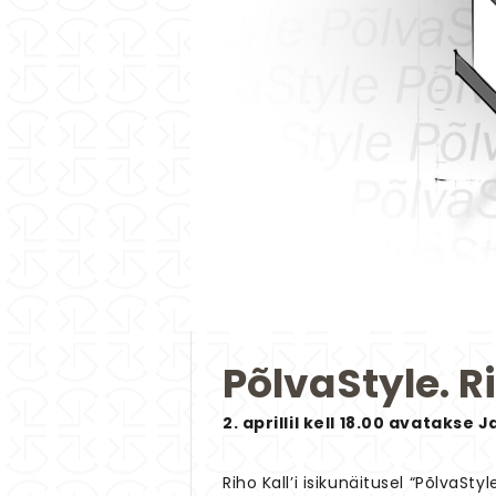
PõlvaStyle. R
2. aprillil kell 18.00 avatakse 
Riho Kall’i isikunäitusel “PõlvaS