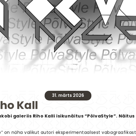
31. märts 2026
iho Kall
Jakobi galeriis Riho Kalli isikunäitus “PõlvaStyle”. Näitus
tyle” on näha valikut autori eksperimentaalsest vabagraafika