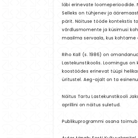
läbi erinevate loomeperioodide. N
Selleks on tühjenev ja ääremaast
pärit. Näituse tööde kontekstis t
võrdlusmomente ja küsimusi kohal
maailma servaala, kus kohtame a
Riho Kall (s. 1986) on omandanu
Lastekunstikoolis. Loomingus on k
koostöödes erinevat tüüpi helika
üritustel. Aeg-ajalt on ta esinen
Näitus Tartu Lastekunstikooli Jakob
aprillini on näitus suletud.
Publikuprogrammi osana toimub la