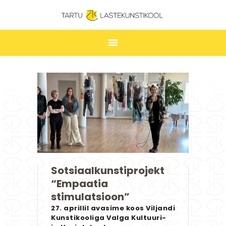
TARTU LASTEKUNSTIKOOL
ESILEHT
UUDISED
ÕPPIMINE
TUNNIPLAAN
LASTEKUNSTIKOOL
JAKOBI GALERII
Sotsiaalkunstiprojekt
KONTAKT
“Empaatia
STUUDIUM
stimulatsioon”
27. aprillil avasime koos Viljandi
Kunstikooliga Valga Kultuuri-