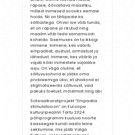
räpase, õõvastava maastiku,
millest inimesed sooviks eemale
hoida. Nii on tihtipeale ka
sõltlastega. Ohver ise võib tunda,
et on räpane ja rikutud ning
maailm võib teda samamoodi
kohelda. Sisemuses on ta ikkagi
inimene. Inimene, kes väärib
empaatiat, austust, armastust ja
lähedust. Inimene, kes väärib ja
vajab kõiki inimestele vajalikke
asju. On väga oluline, et
sõltuvusohvrid ei jääks oma
probleemiga üksi, et ühiskond ei
stigmatiseeriks sõltuvust, vaid
pakuks toetust, mõistmist ning abi.
Sotsiaalkunstiprojekt “Empaatia
stimulatsioon” on Euroopa
kultuuripealinn Tartu 2024
põhiprogrammi kuuluva noorte
kaasaegse kunsti aasta teine
sekkumine, mis jääb Valga