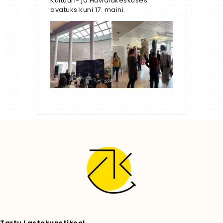
Kultuuri- ja Huvialakeskuses
avatuks kuni 17. maini.
Tartu Lastekunstikool