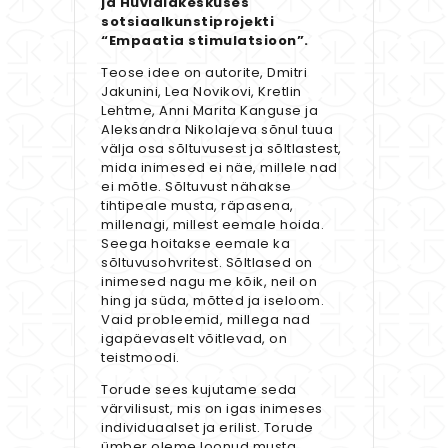
ja Huvialakeskuses
sotsiaalkunstiprojekti
“Empaatia stimulatsioon”.
Teose idee on autorite, Dmitri
Jakunini, Lea Novikovi, Kretlin
Lehtme, Anni Marita Kanguse ja
Aleksandra Nikolajeva sõnul tuua
välja osa sõltuvusest ja sõltlastest,
mida inimesed ei näe, millele nad
ei mõtle. Sõltuvust nähakse
tihtipeale musta, räpasena,
millenagi, millest eemale hoida.
Seega hoitakse eemale ka
sõltuvusohvritest. Sõltlased on
inimesed nagu me kõik, neil on
hing ja süda, mõtted ja iseloom.
Vaid probleemid, millega nad
igapäevaselt võitlevad, on
teistmoodi.
Torude sees kujutame seda
värvilisust, mis on igas inimeses
individuaalset ja erilist. Torude
ümber oleme loonud musta,