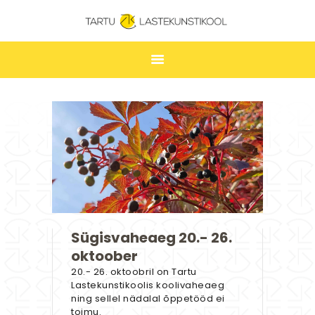
TARTU LASTEKUNSTIKOOL
ESILEHT
UUDISED
ÕPPIMINE
TUNNIPLAAN
LASTEKUNSTIKOOL
JAKOBI GALERII
Sügisvaheaeg 20.- 26.
KONTAKT
oktoober
STUUDIUM
20.- 26. oktoobril on Tartu
Lastekunstikoolis koolivaheaeg
ning sellel nädalal õppetööd ei
toimu.