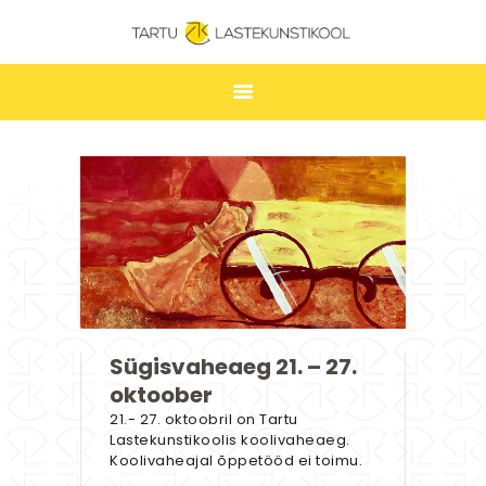
TARTU LASTEKUNSTIKOOL
ESILEHT
UUDISED
ÕPPIMINE
TUNNIPLAAN
LASTEKUNSTIKOOL
JAKOBI GALERII
Sügisvaheaeg 21. – 27.
KONTAKT
oktoober
STUUDIUM
21.- 27. oktoobril on Tartu
Lastekunstikoolis koolivaheaeg.
Koolivaheajal õppetööd ei toimu.