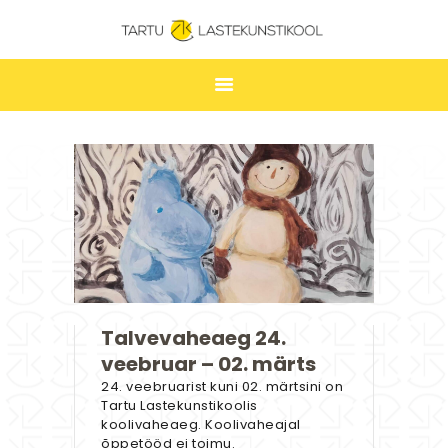
TARTU LASTEKUNSTIKOOL
ESILEHT
UUDISED
ÕPPIMINE
TUNNIPLAAN
LASTEKUNSTIKOOL
JAKOBI GALERII
Talvevaheaeg 24.
KONTAKT
veebruar – 02. märts
STUUDIUM
24. veebruarist kuni 02. märtsini on
Tartu Lastekunstikoolis
koolivaheaeg. Koolivaheajal
õppetööd ei toimu.