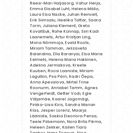
Reesi-Mari Haljasorg, Vahur Herja,
Emma Elisabet Luht, Helena Mällo,
Laura Elsa Nacke, Juhan Reinvelt,
Erik Siimsalu, Heelika Tattar, Saara
Torm, Juliana Klement, Greta
Kovaltšuk, Rahe Künnap, Siiri Kadi
Laanemets, Artur Kristjan Ling,
Mona Nõmmoja, Evald Roots,
Miriam Tamman, Jelizaveta
Balandina, Ella Baranyai, Elsa Marie
Eelmets, Helena Maria Hakkinen,
Adelina Jermakova, Kreete
Kuuben, Roosi Laaniste, Miriam
Lagutkin, Piia Pärn, Kadri Õepa,
Arina Apevalova, Mirtel Trine
Roonurm, Annabel Tamm, Agnes
Vengerfeldt, Getter Vodi, Egle
Väljamäe, Kaarel Jagomägi,
Pirkka-Liisa Kiris, Sandra Marian
Klas, Jesper Lorenz, Maarja
Lääniste, Saskia Eleonora Pensa,
Teele Piibemann, Nora Brita Pikma,
Heleen Zekker, Kailen Tiara
Taaber, Hans Tegova, Alisa