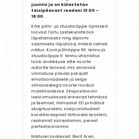
juunini ja on külastatav
teisipäevast reedeni 13:00 –
18:00.
Kõik põhi- ja stuudioõppe õpilased
loovad Tartu Lastekunstikooli
lõpetamiseks ning diplomi
saamiseks lõputööd, millest valmib
näitus. Kooli põhiõppe 65. lennu ja
stuudioõppe 5. lennu ühisnäitus
toob avalikkuse ette noorte
autorite teosed, mis annavad
võimaluse piiluda parajalt
emotsionaalsete ja selge
silmavaatega noorte loodud
maailmadesse. Ekspositsiooni
iseloomustavad erinevad tehnikad
ja teemad, õlimaalist 3D prinditud
skulptuurideni, söejoonistustest
kunstiteraapiast lähtuvate teosteni,
realismist sürrealismini, perest
perfektsionismini.
Näitusel osalevad: Berit Aren,