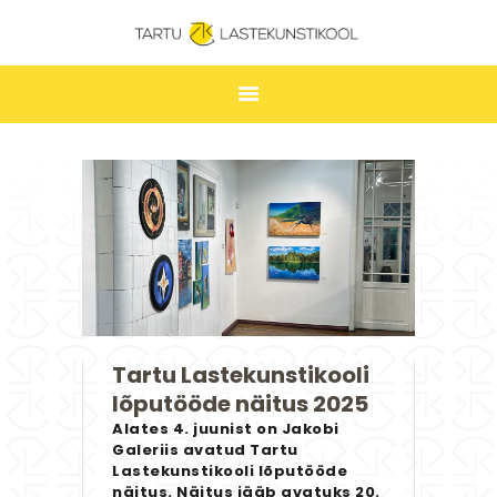
TARTU LASTEKUNSTIKOOL
ESILEHT
UUDISED
ÕPPIMINE
TUNNIPLAAN
LASTEKUNSTIKOOL
JAKOBI GALERII
Tartu Lastekunstikooli
KONTAKT
lõputööde näitus 2025
STUUDIUM
Alates 4. juunist on Jakobi
Galeriis avatud Tartu
Lastekunstikooli lõputööde
näitus. Näitus jääb avatuks 20.