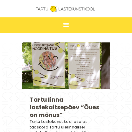
TARTU LASTEKUNSTIKOOL
ESILEHT
UUDISED
ÕPPIMINE
TUNNIPLAAN
LASTEKUNSTIKOOL
JAKOBI GALERII
Tartu linna
KONTAKT
lastekaitsepäev “Õues
STUUDIUM
on mõnus”
Tartu Lastekunstikool osales
taaskord Tartu ülelinnalisel