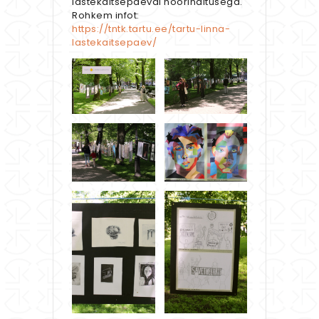
lastekaitsepäeval nöörinäitusega.
Rohkem infot:
https://tntk.tartu.ee/tartu-linna-
lastekaitsepaev/