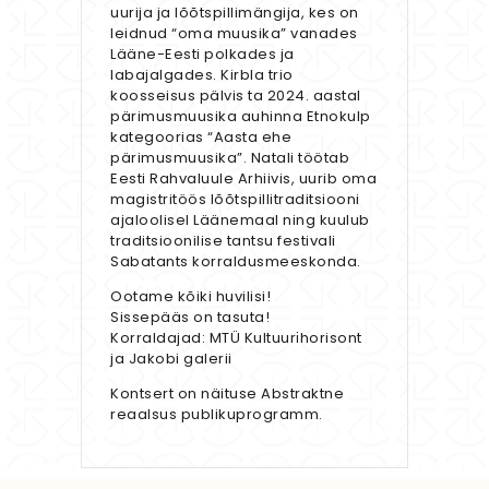
uurija ja lõõtspillimängija, kes on
leidnud “oma muusika” vanades
Lääne-Eesti polkades ja
labajalgades. Kirbla trio
koosseisus pälvis ta 2024. aastal
pärimusmuusika auhinna Etnokulp
kategoorias “Aasta ehe
pärimusmuusika”. Natali töötab
Eesti Rahvaluule Arhiivis, uurib oma
magistritöös lõõtspillitraditsiooni
ajaloolisel Läänemaal ning kuulub
traditsioonilise tantsu festivali
Sabatants korraldusmeeskonda.
Ootame kõiki huvilisi!
Sissepääs on tasuta!
Korraldajad: MTÜ Kultuurіhorisont
ja Jakobi galerii
Kontsert on näituse Abstraktne
reaalsus publikuprogramm.