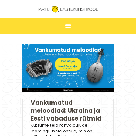
TARTU LASTEKUNSTIKOOL
ESILEHT
UUDISED
ÕPPIMINE
TUNNIPLAAN
LASTEKUNSTIKOOL
JAKOBI GALERII
Vankumatud
KONTAKT
meloodiad: Ukraina ja
STUUDIUM
Eesti vabaduse rütmid
Kutsume teid rahvalaulude
loomingulisele õhtule, mis on