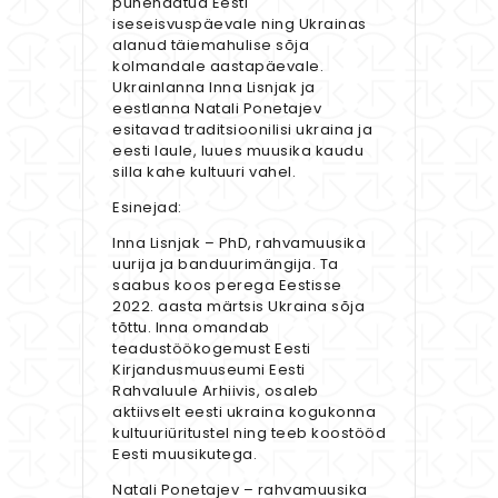
pühendatud Eesti
iseseisvuspäevale ning Ukrainas
alanud täiemahulise sõja
kolmandale aastapäevale.
Ukrainlanna Inna Lisnjak ja
eestlanna Natali Ponetajev
esitavad traditsioonilisi ukraina ja
eesti laule, luues muusika kaudu
silla kahe kultuuri vahel.
Esinejad:
Inna Lisnjak – PhD, rahvamuusika
uurija ja banduurimängija. Ta
saabus koos perega Eestisse
2022. aasta märtsis Ukraina sõja
tõttu. Inna omandab
teadustöökogemust Eesti
Kirjandusmuuseumi Eesti
Rahvaluule Arhiivis, osaleb
aktiivselt eesti ukraina kogukonna
kultuuriüritustel ning teeb koostööd
Eesti muusikutega.
Natali Ponetajev – rahvamuusika