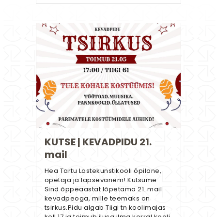
KUTSE | KEVADPIDU 21.
mail
Hea Tartu Lastekunstikooli õpilane,
õpetaja ja lapsevanem! Kutsume
Sind õppeaastat lõpetama 21. mail
kevadpeoga, mille teemaks on
tsirkus.Pidu algab Tiigi tn koolimajas
kell 17 ja toimub ilusa ilma korral kooli