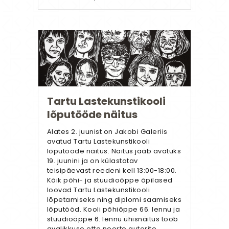
Tartu Lastekunstikooli
lõputööde näitus
Alates 2. juunist on Jakobi Galeriis
avatud Tartu Lastekunstikooli
lõputööde näitus. Näitus jääb avatuks
19. juunini ja on külastatav
teisipäevast reedeni kell 13:00-18:00.
Kõik põhi- ja stuudioõppe õpilased
loovad Tartu Lastekunstikooli
lõpetamiseks ning diplomi saamiseks
lõputööd. Kooli põhiõppe 66. lennu ja
stuudioõppe 6. lennu ühisnäitus toob
avalikkuse ette noorte autorite