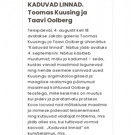
KADUVAD LINNAD.
Toomas Kuusing ja
Taavi Oolberg
Teisipäeval, 4. augustil kell 18
avatakse Jakobi galeriis Toomas
Kuusingu ja Taavi Oolbergi ühisnäitus
“Kaduvad linnad”. Näitus jääb avatuks
4. septembrini. Näitus käsitleb
muutumist, mälu ja kadumist – seda,
kuidas vanad maailmad lagunevad
ning nende asemele sünnivad uued.
Kuusingu argimütoloogilised ja
maagilise realismiga põimunud
maailmad kohtuvad Oolbergi
teostega, mille keskmes on muutus
kui pidev ja paratamatu protsess.
Koos loovad nad mõtiskluse maailma
ja inimese pidevast teisenemisest
ning kutsuvad vaatajat mõtlema, mis
jääb alles siis, kui tuttavad vormid
kaovad. „Kaduvad linnad“ on
kunstielamus, mis…