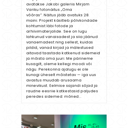
avatakse Jakobi galeriis Mirjam
Variku fotonäitus „Oma
võõras”. Näitus jääb avatuks 28.
maini. Projekt käsitleb põlvkondade
kohtumist läbi fotode ja
arhiivimaterjalide. See on lugu
lahkunud vanaisadest ja siia jäänud
vanaemadest ning sellest, kuidas
pildid, vanad kirjad ja mälestused
aitavad taastada katkenud sidemeid
ja mõista oma juuri. Me pärineme
kusagilt, oleme kellegi moodi või
nägu. Perekonna ajalugu ei ole
kunagi üheselt mõistetav — iga uus
avastus muudab arusaama
minevikust. Eelmise sajandi sõjad ja
raudne eesriie katkestasid paljudes
peredes sidemed: mõned…