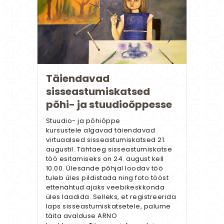
Täiendavad
sisseastumiskatsed
põhi- ja stuudioõppesse
Stuudio- ja põhiõppe
kursustele algavad täiendavad
virtuaalsed sisseastumiskatsed 21.
augustil. Tähtaeg sisseastumiskatse
töö esitamiseks on 24. august kell
10.00. Ülesande põhjal loodav töö
tuleb üles pildistada ning foto tööst
ettenähtud ajaks veebikeskkonda
üles laadida. Selleks, et registreerida
laps sisseastumiskatsetele, palume
täita avalduse ARNO