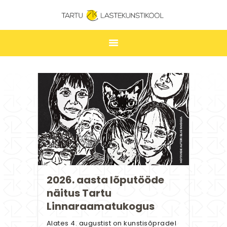
TARTU LASTEKUNSTIKOOL
ESILEHT
UUDISED
ÕPPIMINE
TUNNIPLAAN
LASTEKUNSTIKOOL
JAKOBI GALERII
KONTAKT
2026. aasta lõputööde
näitus Tartu
STUUDIUM
Linnaraamatukogus
Alates 4. augustist on kunstisõpradel