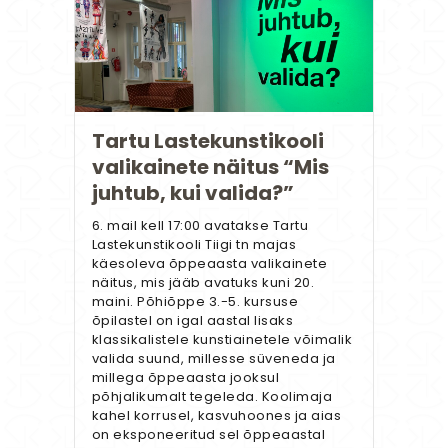
Tartu Lastekunstikooli
valikainete näitus “Mis
juhtub, kui valida?”
6. mail kell 17:00 avatakse Tartu
Lastekunstikooli Tiigi tn majas
käesoleva õppeaasta valikainete
näitus, mis jääb avatuks kuni 20.
maini. Põhiõppe 3.-5. kursuse
õpilastel on igal aastal lisaks
klassikalistele kunstiainetele võimalik
valida suund, millesse süveneda ja
millega õppeaasta jooksul
põhjalikumalt tegeleda. Koolimaja
kahel korrusel, kasvuhoones ja aias
on eksponeeritud sel õppeaastal