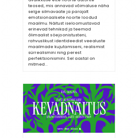
teosed, mis annavad võimaluse näha
selge silmavaate ja parajalt
emotsionaalsete noorte loodud
maailmu. Näitust iseloomustavad
erinevad tehnikad ja teemad
õlimaalist söejoonistusteni,
rahvuslikust identideedist veealuste
maailmade kujutamiseni, realismist
sürrealismini ning perest
perfektsionismini. Sel aastal on
mitmed…