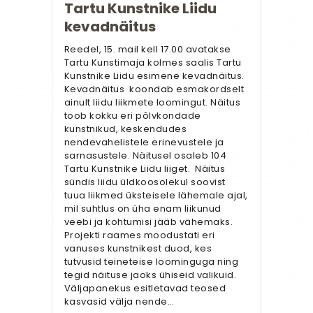
Tartu Kunstnike Liidu
kevadnäitus
Reedel, 15. mail kell 17.00 avatakse
Tartu Kunstimaja kolmes saalis Tartu
Kunstnike Liidu esimene kevadnäitus.
Kevadnäitus koondab esmakordselt
ainult liidu liikmete loomingut. Näitus
toob kokku eri põlvkondade
kunstnikud, keskendudes
nendevahelistele erinevustele ja
sarnasustele. Näitusel osaleb 104
Tartu Kunstnike Liidu liiget. Näitus
sündis liidu üldkoosolekul soovist
tuua liikmed üksteisele lähemale ajal,
mil suhtlus on üha enam liikunud
veebi ja kohtumisi jääb vähemaks.
Projekti raames moodustati eri
vanuses kunstnikest duod, kes
tutvusid teineteise loominguga ning
tegid näituse jaoks ühiseid valikuid.
Väljapanekus esitletavad teosed
kasvasid välja nende…