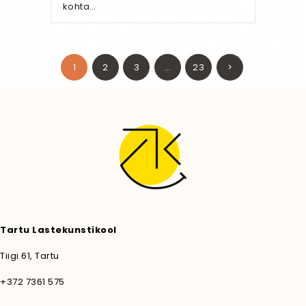
kohta…
Postituste
PAGE
1
PAGE
2
PAGE
3
…
PAGE
23
>
leheküljendus
Tartu Lastekunstikool
Tiigi 61, Tartu
+372 7361 575