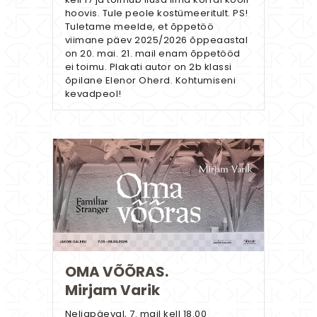
hoovis. Tule peole kostümeeritult. PS!
Tuletame meelde, et õppetöö
viimane päev 2025/2026 õppeaastal
on 20. mai. 21. mail enam õppetööd
ei toimu. Plakati autor on 2b klassi
õpilane Elenor Oherd. Kohtumiseni
kevadpeol!
OMA VÕÕRAS.
Mirjam Varik
Neljapäeval, 7. mail kell 18.00