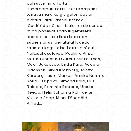
põhjust minna Tartu
Linnaraamatukokku, sest Kompanii
tänava maja kõigis galeriides on
avatud Tartu Lastekunstikooli
lõputööde näitus. Lisaks tasub uurida,
mida põnevat saab lugemiseks
laenata ja ilusa ilma korral on
supermõnus laenutatut lugeda
raamatukogu teise korruse rõdul.
Näitusel osalevad: Pauliine Aints,
Martha Johanna Garcia, Mihkel Ilves,
Madli Jakobsoo, Linda Karu, Adeele
Klaassen, Silvia Kronberg, Avetta
Kärberg, Laura Markus, Annike Nurme,
Sofia Ossipova, Simona Raid, Eliis
Raidoja, Raminta Rebane, Ursula
Reedo, Helis Johanna Roll, Kertel
Viktoria Sepp, Minni Tähepõld,
Alfred…