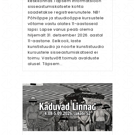
keskkonnas.Täpsem informatsioon
sisseastumiskatsete kohta
saadetakse registreerunutele. NB!
Põhiõppe ja stuudioõppe kursustele
võtame vastu alates 11-aastaseid
lapsi. Lapse vanus peab olema
hiljemalt 31. detsember 2026. aastal
11-aastane. Eelkooli, laste
kunstistuudio ja noorte kunstistuudio
kursustele sisseastumiskatseid ei
toimu. Vastuvõtt toimub avalduste
alusel. Täpsem…