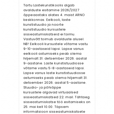
Tartu Lastekunstikoolis algab
avalduste esitamine 2026/2027
õppeaastaks alates 4. maist ARNO
keskkonnas. Eelkooli, laste
kunstistuudio ja noorte
kunstistuudio kursustele
sisseastumiskatseid ei toimu.
Vastuvõtt toimub avalduste alusel.
NB! Eelkooli kursustele võtame vastu
9-10-aastaseid lapsi. Lapse vanus
eelkooli astumiseks peab olema
hiljemalt 31. detsember 2026. aastal
9-aastane. Laste kunstistuudiosse
võtame vastu 5-8-aastaseid lapsi.
Lapse vanus laste kunstistuudiosse
astumiseks peab olema hiljemalt 31.
detsember 2026. aastal 5-aastane.
Stuudio- ja põhiõppe
kursustele algavad virtuaalsed
sisseastumiskatsed 22. mail. Tähtaeg
sisseastumiskatse töö esitamiseks on
25. mai kell 10.00. Täpsem
informatsioon sisseastumiskatsete