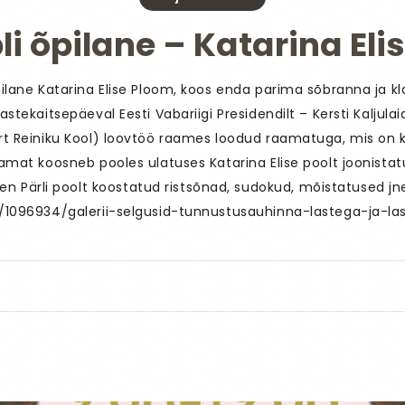
li õpilane – Katarina Eli
õpilane Katarina Elise Ploom, koos enda parima sõbranna ja 
Lastekaitsepäeval Eesti Vabariigi Presidendilt – Kersti Kaljul
art Reiniku Kool) loovtöö raames loodud raamatuga, mis on ko
mat koosneb pooles ulatuses Katarina Elise poolt joonistatud
 Pärli poolt koostatud ristsõnad, sudokud, mõistatused j
e/1096934/galerii-selgusid-tunnustusauhinna-lastega-ja-la