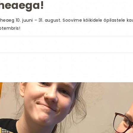
heaega!
eaeg 10. juuni – 31. august. Soovime kõikidele õpilastele kau
ptembris!