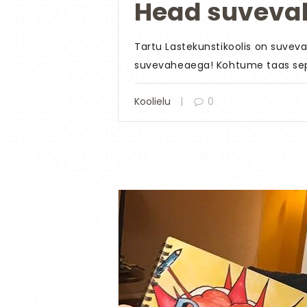
Head suveva
Tartu Lastekunstikoolis on suvevah
suvevaheaega! Kohtume taas se
Koolielu
0