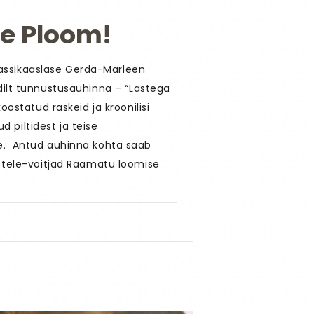
se Ploom!
klassikaaslase Gerda-Marleen
aidilt tunnustusauhinna – “Lastega
ostatud raskeid ja kroonilisi
 piltidest ja teise
ne. Antud auhinna kohta saab
stele-voitjad Raamatu loomise