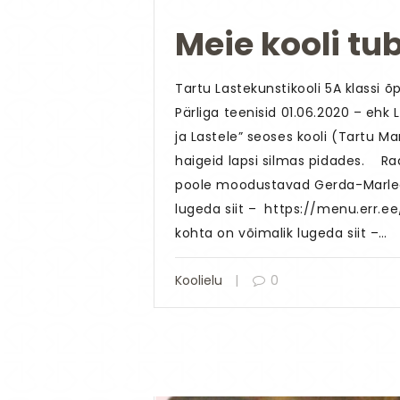
Meie kooli tub
Tartu Lastekunstikooli 5A klassi 
Pärliga teenisid 01.06.2020 – ehk 
ja Lastele” seoses kooli (Tartu M
haigeid lapsi silmas pidades. Raa
poole moodustavad Gerda-Marleen
lugeda siit – https://menu.err.e
kohta on võimalik lugeda siit –…
Koolielu
0