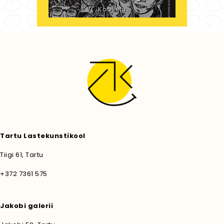
Koolielu
Täiendavad
sisseastumiskatsed
põhi- ja
stuudioõppesse
Koolielu
KADUVAD LINNAD.
Toomas Kuusing ja
Tartu Lastekunstikool
Taavi Oolberg
Jakobi galerii
Tiigi 61, Tartu
+372 7361 575
Tartu Lastekunstikooli
Jakobi galerii
lõputööde näitus
Jakobi galerii
, Koolielu