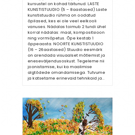
kursustel on kohad täitunud. LASTE
KUNSTISTUUDIO (5 – 8aastased) Laste
kunstistuudio rühma on oodatud
õpilased, kes ei ole veel eelkooli
vanuses. Nädalas toimub 2 tundi ühel
korral nädalas: maal, kompositsioon
ning vormiõpetus. Õpe kestab 1
õppeaasta. NOORTE KUNSTISTUUDIO
(16 – 26aastased) Stuudio eesmärk
on arendada visuaalset mõtlemist ja
eneseväljendusoskust. Tegeleme nii
joonistamise, kui ka maalimise
algtõdede omandamisega. Tutvume
ja katsetame erinevaid tehnikaid ja…