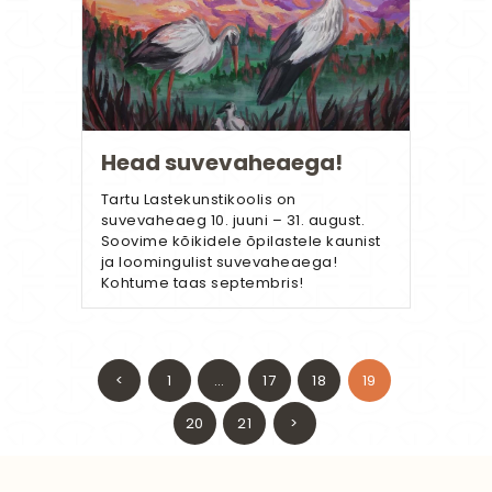
Head suvevaheaega!
Tartu Lastekunstikoolis on
suvevaheaeg 10. juuni – 31. august.
Soovime kõikidele õpilastele kaunist
ja loomingulist suvevaheaega!
Kohtume taas septembris!
Postituste
<
PAGE
1
…
PAGE
17
PAGE
18
PAGE
19
leheküljendus
PAGE
20
PAGE
21
>