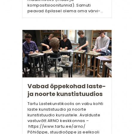
kompositsioonitunnid). Samuti
peavad õpilasel olema oma värvi-…
Vabad õppekohad laste-
ja noorte kunstistuudios
Tartu Lastekunstikoolis on vabu kohti
laste kunstistuudio ja noorte
kunstistuudio kursustele. Avalduste
vastuvõtt ARNO keskkonnas –
https://www.tartu.ee/arno/
Põhiõppe, stuudioõppe ja eelkooli