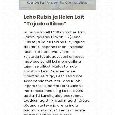
Leho Rubis ja Helen Loit
“Tajude allikas”
19. augustil kell 17.00 avatakse Tartu
Jakobi galeriis (Jakobi 52) Leho
Rubise ja Helen Loiti näitus „Tajude
allikas“. Ülespanek toob ühisesse
ruumi kaks erinevat võimalust
kujutada tavateadvusest erinevat
meeleseisundit kui me maailma
tajumise allikat. Näitus toimub
koostöös Eesti Akadeemilise
Orientaalseltsiga, Eesti Teaduste
Akadeemia toetusel. Leho Rubis
lõpetas 2001. aastal Tartu Ülikooli
maali osakonna ning kaitses 2010.
aastal TÜ kunstiajaloo osakonnas
teadusmagistri kraadi magistritööga
„Kaanonite teke ja areng india
budistlikus kunstis“. Tema viimaste