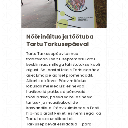
Nöörinäitus ja töötuba
Tartu Tarkusepäeval
Tartu Tarkusepäev toimub
traditsiooniliselt 1. septembril Tartu
kesklinnas, millega tähistatakse kooli
algust. Sel aastal leidis Tarkusepäev
aset Emajõe äärsel promenaadil,
Atlantise kõrval. Päev möödus
lõbusas meeleolus: erinevad
huvikoolid pakkusid põnevaid
töötubasid, päeva vältel esinesid
tantsu- ja muusikakoolide
kasvandikud. Päev kulmineerus Eesti
hip-hop artist Reketi esinemisega. Ka
Tartu Lastekunstikool oli
Tarkusepäeval esindatud – pargi