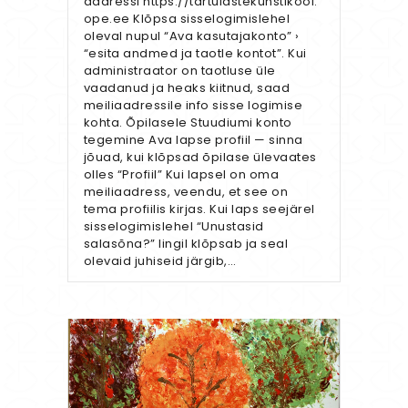
aadressi https://tartulastekunstikool.
ope.ee Klõpsa sisselogimislehel
oleval nupul “Ava kasutajakonto” ›
“esita andmed ja taotle kontot”. Kui
administraator on taotluse üle
vaadanud ja heaks kiitnud, saad
meiliaadressile info sisse logimise
kohta. Õpilasele Stuudiumi konto
tegemine Ava lapse profiil — sinna
jõuad, kui klõpsad õpilase ülevaates
olles “Profiil” Kui lapsel on oma
meiliaadress, veendu, et see on
tema profiilis kirjas. Kui laps seejärel
sisselogimislehel “Unustasid
salasõna?” lingil klõpsab ja seal
olevaid juhiseid järgib,…