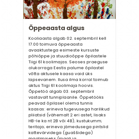
Õppeaasta algus
Kooliaasta algab 02. septembril kell
17.00 toimuva õppeaasta
avaaktustega esimeste kursuste
põhiõppe ja stuudioõppe õpilastele
Tiigi 61 koolimajas. Seoses praeguse
olukorraga Eestis palume õpilastel
võtta aktusele kaasa vaid üks
lapsevanem. Ilusa ilma korral toimub
aktus Tiigi 61 koolimaja hoovis.
Õppetöö algab 03. septembril
vastavalt tunniplaanile. Õppetööks
peavad õpilasel olema tunnis
kaasas: erineva tugevusega harilikud
pliiatsid (vähemalt 2 eri astet, lisaks
HB-le ka nt 2B või 4B); kustukumm;
teritaja; erineva jämedusega pintslid
kattevärvidega (guaššidega)
maalimiseks (maali ja