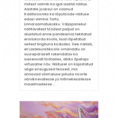
millest valmib ka igal aastal näitus.
Aastate jooksul on saanud
traditsiooniks ka lõputööde näituse
edasi viimine Tartu
Linnaraamatukokku. Väljapanekul
nähtavatest töödest paljud on
alustatud enne pandeemia tekitatud
eriolukorda koolis, kuid lõpetatud
sellest tingituna kodudes. See näitab,
et Lastekunstikoolis omandatu on
suurepäraselt rakendatav ka
iseseisvalt töötades, abiks õpetaja
virtuaalne nõu. Näitusel on kajastatud
väga erisugused teosed, mis
annavad võimaluse piiluda noorte
värvikirevatesse ja mitmekesistesse
maailmadesse.…