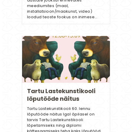
aastate jooksul erinevates
meediumites (maal,
installatsioon/maakunst, video)
loodud teoste fookus on inimese…
Tartu Lastekunstikooli
lõputööde näitus
Tartu Lastekunstikooli 60. lennu
lõputööde näitus Igal õpilasel on
tarvis Tartu Lastekunstikooli
lõpetamiseks ning diplomi
kättesaamiseks teha kaks lõputööd,