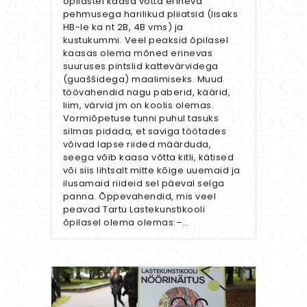
õpilastel kaasa võtta erineva
pehmusega harilikud pliiatsid (lisaks
HB-le ka nt 2B, 4B vms) ja
kustukummi. Veel peaksid õpilasel
kaasas olema mõned erinevas
suuruses pintslid kattevärvidega
(guaššidega) maalimiseks. Muud
töövahendid nagu paberid, käärid,
liim, värvid jm on koolis olemas.
Vormiõpetuse tunni puhul tasuks
silmas pidada, et saviga töötades
võivad lapse riided määrduda,
seega võib kaasa võtta kitli, kätised
või siis lihtsalt mitte kõige uuemaid ja
ilusamaid riideid sel päeval selga
panna. Õppevahendid, mis veel
peavad Tartu Lastekunstikooli
õpilasel olema olemas:–…