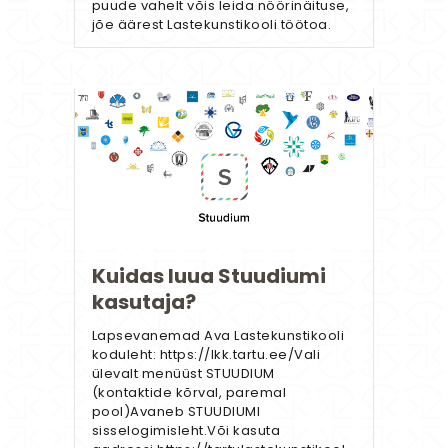
puude vahelt võis leida nöörinäituse,
jõe äärest Lastekunstikooli töötoa.
Kuidas luua Stuudiumi
kasutaja?
Lapsevanemad Ava Lastekunstikooli
koduleht: https://lkk.tartu.ee/Vali
ülevalt menüüst STUUDIUM
(kontaktide kõrval, paremal
pool)Avaneb STUUDIUMI
sisselogimisleht.Või kasuta