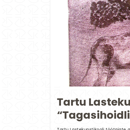
Tartu Lasteku
“Tagasihoidl
Tartu Lastekunstikooli töötajate g