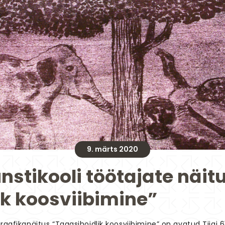
9. märts 2020
nstikooli töötajate näit
ik koosviibimine”
raafikanäitus “Tagasihoidlik koosviibimine” on avatud Tiigi 6