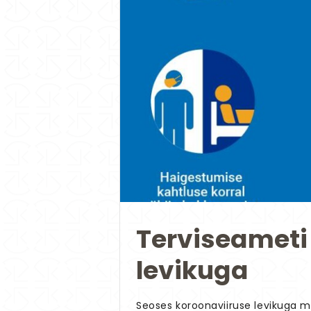
Terviseameti 
levikuga
Seoses koroonaviiruse levikuga ma