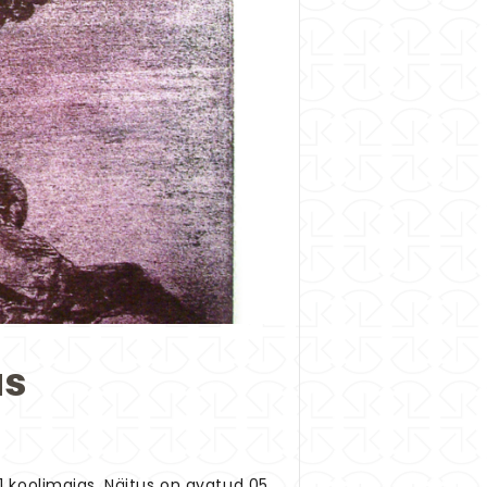
us
1 koolimajas. Näitus on avatud 05.