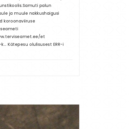
unstikoolis.Samuti palun
sule ja muule nakkushaigusi
ud koroonaviiruse
viseameti
ww.terviseamet.ee/et
k… Kätepesu olulisusest ERR-i