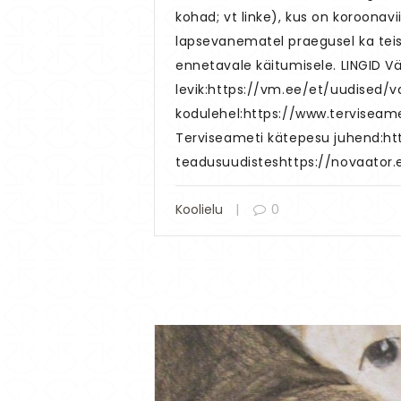
kohad; vt linke), kus on koroona
lapsevanematel praegusel ka teis
ennetavale käitumisele. LINGID Vä
levik:https://vm.ee/et/uudised/va
kodulehel:https://www.terviseam
Terviseameti kätepesu juhend:ht
teadusuudisteshttps://novaator
Koolielu
0