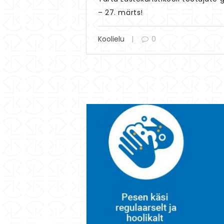
– 27. märts!
Koolielu
0