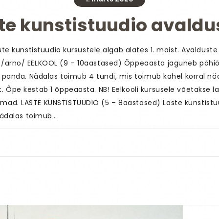
aste kunstistuudio avald
aste kunstistuudio kursustele algab alates 1. maist. Avaldus
e/arno/ EELKOOL (9 – 10aastased) Õppeaasta jaguneb põhi
i panda. Nädalas toimub 4 tundi, mis toimub kahel korral nä
 Õpe kestab 1 õppeaasta. NB! Eelkooli kursusele võetakse lap
mad. LASTE KUNSTISTUUDIO (5 – 8aastased) Laste kunstistu
 Nädalas toimub…