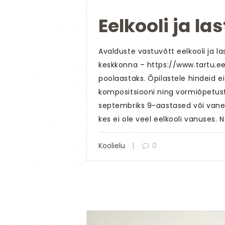
Eelkooli ja l
Avalduste vastuvõtt eelkooli ja l
keskkonna – https://www.tartu.e
poolaastaks. Õpilastele hindeid e
kompositsiooni ning vormiõpetust.
septembriks 9-aastased või vane
kes ei ole veel eelkooli vanuses.
Koolielu
0