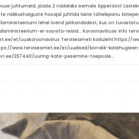
viiruse juhtumeid, jääda 2 nädalaks eemale õppetööst Lastek
te nakkushaiguste hooajal juhtida laste tähelepanu kätepe
lisministeeriumi lehel loend piirkondadest, kus on tuvastat
lisministeerium-ei-soovita-reisid… Koroonaviiruse info ter
et.ee/et/uuskoroonaviirus Terviseameti koduleht:https://w
tps://www.terviseamet.ee/et/uudised/korralik-katehugieen-
.err.ee/257440/uuring-kate-pesemine-toepoole…