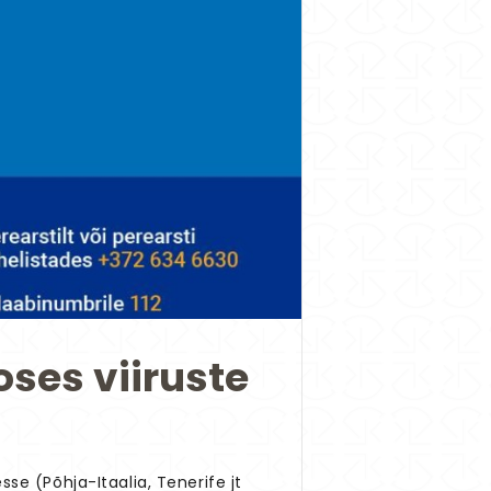
oses viiruste
se (Põhja-Itaalia, Tenerife jt