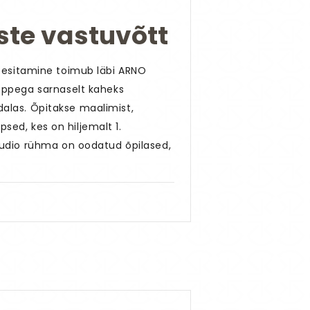
uste vastuvõtt
te esitamine toimub läbi ARNO
õppega sarnaselt kaheks
dalas. Õpitakse maalimist,
sed, kes on hiljemalt 1.
udio rühma on oodatud õpilased,