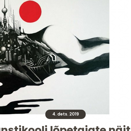
4. dets. 2019
nstikooli lõpetajate näi